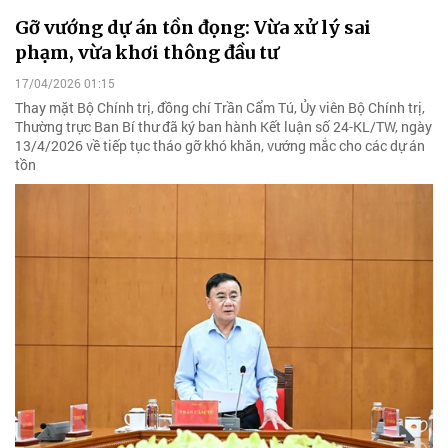
Gỡ vướng dự án tồn đọng: Vừa xử lý sai
phạm, vừa khơi thông đầu tư
17/04/2026 01:15
Thay mặt Bộ Chính trị, đồng chí Trần Cẩm Tú, Ủy viên Bộ Chính trị,
Thường trực Ban Bí thư đã ký ban hành Kết luận số 24-KL/TW, ngày
13/4/2026 về tiếp tục tháo gỡ khó khăn, vướng mắc cho các dự án
tồn