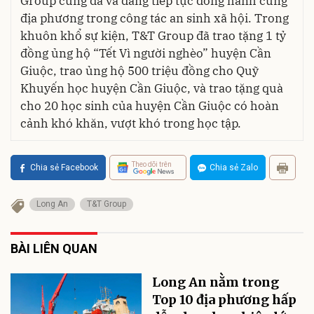
Group cũng đã và đang tiếp tục đồng hành cùng
địa phương trong công tác an sinh xã hội. Trong
khuôn khổ sự kiện, T&T Group đã trao tặng 1 tỷ
đồng ủng hộ “Tết Vì người nghèo” huyện Cần
Giuộc, trao ủng hộ 500 triệu đồng cho Quỹ
Khuyến học huyện Cần Giuộc, và trao tặng quà
cho 20 học sinh của huyện Cần Giuộc có hoàn
cảnh khó khăn, vượt khó trong học tập.
Theo dõi trên
Chia sẻ Facebook
Chia sẻ Zalo
Long An
T&T Group
BÀI LIÊN QUAN
Long An nằm trong
Top 10 địa phương hấp