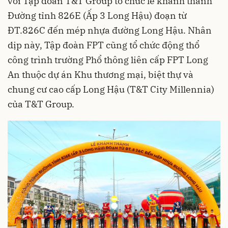
với Tập đoàn T&T Group tổ chức lễ khánh thành
Đường tỉnh 826E (Ấp 3 Long Hậu) đoạn từ
ĐT.826C đến mép nhựa đường Long Hậu. Nhân
dịp này, Tập đoàn FPT cũng tổ chức động thổ
công trình trường Phổ thông liên cấp FPT Long
An thuộc dự án Khu thương mại, biệt thự và
chung cư cao cấp Long Hậu (T&T City Millennia)
của T&T Group.