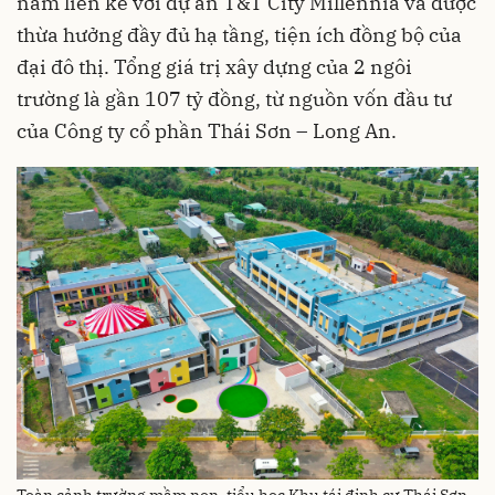
nằm liền kề với dự án T&T City Millennia và được
thừa hưởng đầy đủ hạ tầng, tiện ích đồng bộ của
đại đô thị. Tổng giá trị xây dựng của 2 ngôi
trường là gần 107 tỷ đồng, từ nguồn vốn đầu tư
của Công ty cổ phần Thái Sơn – Long An.
Toàn cảnh trường mầm non, tiểu học Khu tái định cư Thái Sơn.