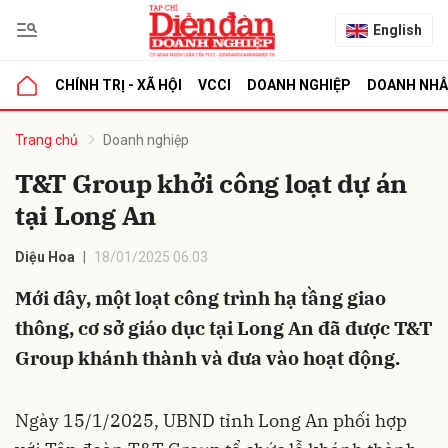
English
CHÍNH TRỊ - XÃ HỘI
VCCI
DOANH NGHIỆP
DOANH NH
bình luận
Trang chủ
Doanh nghiệp
T&T Group khởi công loạt dự án
tại Long An
Diệu Hoa
18/01/2025 06:03
Mới đây, một loạt công trình hạ tầng giao
thông, cơ sở giáo dục tại Long An đã được T&T
Hủy
G
Group khánh thành và đưa vào hoạt động.
Ngày 15/1/2025, UBND tỉnh Long An phối hợp