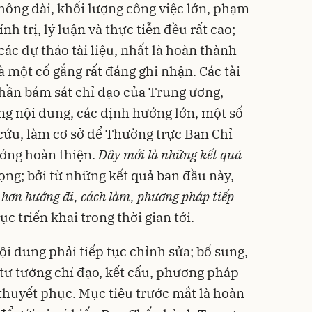
không dài, khối lượng công việc lớn, phạm
nh trị, lý luận và thực tiễn đều rất cao;
ác dự thảo tài liệu, nhất là hoàn thành
à một cố gắng rất đáng ghi nhận. Các tài
thần bám sát chỉ đạo của Trung ương,
g nội dung, các định hướng lớn, một số
 cứu, làm cơ sở để Thường trực Ban Chỉ
ướng hoàn thiện.
Đây mới là những kết quả
ọng; bởi từ những kết quả ban đầu này,
õ hơn hướng đi, cách làm, phương pháp tiếp
c triển khai trong thời gian tới.
i dung phải tiếp tục chỉnh sửa; bổ sung,
 tư tưởng chỉ đạo, kết cấu, phương pháp
 thuyết phục. Mục tiêu trước mắt là hoàn