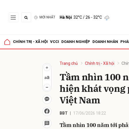
Hà Nội
32°C
/ 26 - 32°C
MỚI NHẤT
Gửi 
CHÍNH TRỊ - XÃ HỘI
VCCI
DOANH NGHIỆP
DOANH NHÂN
PHÁ
Trang chủ
Chính trị - Xã hội
Chín
Tầm nhìn 100 nă
hiện khát vọng 
Việt Nam
BBT
17/06/2026 18:22
Tầm nhìn 100 năm tới phải