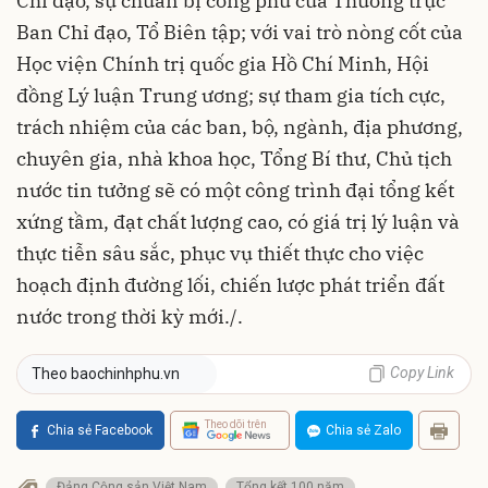
Chỉ đạo, sự chuẩn bị công phu của Thường trực
Ban Chỉ đạo, Tổ Biên tập; với vai trò nòng cốt của
Học viện Chính trị quốc gia Hồ Chí Minh, Hội
đồng Lý luận Trung ương; sự tham gia tích cực,
trách nhiệm của các ban, bộ, ngành, địa phương,
chuyên gia, nhà khoa học, Tổng Bí thư, Chủ tịch
nước tin tưởng sẽ có một công trình đại tổng kết
xứng tầm, đạt chất lượng cao, có giá trị lý luận và
thực tiễn sâu sắc, phục vụ thiết thực cho việc
hoạch định đường lối, chiến lược phát triển đất
nước trong thời kỳ mới./.
Copy Link
Theo baochinhphu.vn
Theo dõi trên
Chia sẻ Facebook
Chia sẻ Zalo
Đảng Cộng sản Việt Nam
Tổng kết 100 năm