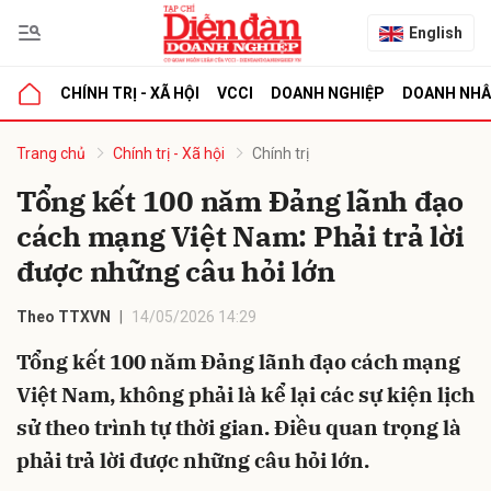
English
CHÍNH TRỊ - XÃ HỘI
VCCI
DOANH NGHIỆP
DOANH NH
bình luận
Trang chủ
Chính trị - Xã hội
Chính trị
Tổng kết 100 năm Đảng lãnh đạo
cách mạng Việt Nam: Phải trả lời
được những câu hỏi lớn
Theo TTXVN
14/05/2026 14:29
Tổng kết 100 năm Đảng lãnh đạo cách mạng
Hủy
G
Việt Nam, không phải là kể lại các sự kiện lịch
sử theo trình tự thời gian. Điều quan trọng là
phải trả lời được những câu hỏi lớn.