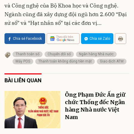
và Công nghệ của Bộ Khoa học và Công nghệ.
Ngành cũng đã xây dựng đội ngũ hơn 2.600 “Đại
sứ số” và “Hạt nhân số” tại các đơn vị…
Theo dõi trên
Chia sẻ Facebook
Chia sẻ Zalo
Thanh toán số
Chuyển đổi số
Ngân hàng Nhà nước
Máy POS
Thanh toán không dùng tiền mặt
Giao dịch ATM
BÀI LIÊN QUAN
Ông Phạm Đức Ấn giữ
chức Thống đốc Ngân
hàng Nhà nước Việt
Nam