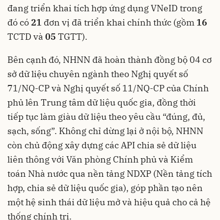
đang triển khai tích hợp ứng dụng VNeID trong
đó có
21
đơn vị đã triển khai chính thức (gồm
16
TCTD và
05
TGTT).
Bên cạnh đó, NHNN đã hoàn thành đồng bộ 04 cơ
sở dữ liệu chuyên ngành theo Nghị quyết số
71/NQ-CP và Nghị quyết số 11/NQ-CP của Chính
phủ lên Trung tâm dữ liệu quốc gia, đồng thời
tiếp tục làm giàu dữ liệu theo yêu cầu “đúng, đủ,
sạch, sống”. Không chỉ dừng lại ở nội bộ, NHNN
còn chủ động xây dựng các API chia sẻ dữ liệu
liên thông với Văn phòng Chính phủ và Kiểm
toán Nhà nước qua nền tảng NDXP (Nền tảng tích
hợp, chia sẻ dữ liệu quốc gia), góp phần tạo nên
một hệ sinh thái dữ liệu mở và hiệu quả cho cả hệ
thống chính trị.