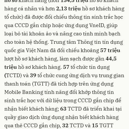
hồ sơ
khách hàng (hơn
154,5 triệu
hồ sơ khách
hàng cá nhân và hơn
2,13 triệu
hồ sơ khách hàng
tổ chức) đã được đối chiếu thông tin sinh trắc học
qua CCCD gắn chip hoặc ứng dụng VneID, giúp
loại bỏ tài khoản ảo và nâng cao tính minh bạch
cho toàn hệ thống. Trung tâm Thông tin tín dụng
quốc gia Việt Nam đã đối chiếu khoảng
57 triệu
lượt hồ sơ khách hàng, làm sạch được gần
44,5
triệu
hồ sơ khách hàng.
57
tổ chức tín dụng
(
TCTD) và
39
tổ chức cung ứng dịch vụ trung gian
thanh toán (TGTT) đã tích hợp trên ứng dụng
Mobile Banking tính năng đối khớp thông tin
sinh trắc học với dữ liệu trong CCCD gắn chip để
nhận biết khách hàng;
63
TCTD đã triển khai tại
quầy giao dịch ứng dụng nhận biết khách hàng
qua thẻ CCCD gắn chip,
32
TCTD và
15
TGTT