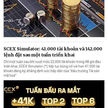
SCEX Simulator: 41.000 tài khoản và 142.000
lệnh đặt sau một tuần triển khai
Chỉ một tuần sau khi vượt mốc 22.000 tài khoản trong 48 giờ đầu
triển khai, SCEX Simulator (*) tiếp tục bùng nổ với hơn 41.000 tài
khoản đăng ký, khẳng định sức hấp dẫn của "Đấu trường Tài sản
mã hoá".