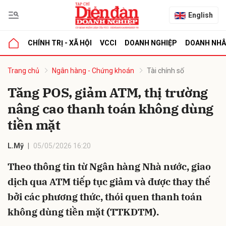
English
CHÍNH TRỊ - XÃ HỘI
VCCI
DOANH NGHIỆP
DOANH NH
bình luận
Trang chủ
Ngân hàng - Chứng khoán
Tài chính số
Tăng POS, giảm ATM, thị trường
nâng cao thanh toán không dùng
tiền mặt
L.Mỹ
05/05/2026 16:20
Theo thông tin từ Ngân hàng Nhà nước, giao
Hủy
G
dịch qua ATM tiếp tục giảm và được thay thế
bởi các phương thức, thói quen thanh toán
không dùng tiền mặt (TTKDTM).