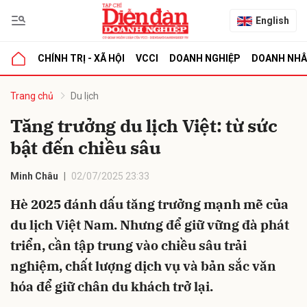
English
CHÍNH TRỊ - XÃ HỘI
VCCI
DOANH NGHIỆP
DOANH NH
bình luận
Trang chủ
Du lịch
Tăng trưởng du lịch Việt: từ sức
bật đến chiều sâu
Minh Châu
02/07/2025 23:33
Hè 2025 đánh dấu tăng trưởng mạnh mẽ của
du lịch Việt Nam. Nhưng để giữ vững đà phát
Hủy
G
triển, cần tập trung vào chiều sâu trải
nghiệm, chất lượng dịch vụ và bản sắc văn
hóa để giữ chân du khách trở lại.