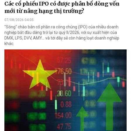
Các cổ phiếu IPO có được phân bổ dòng vốn
mới từ nâng hạng thị trường?
07/08/2026 04:05
"Sóng" chào bán cổ phần ra công chúng (IPO) của nhiều doanh
nghiệp bắt đầu dâng trở lại từ quý II/2026, với sự xuất hiện của
DMX, LPS, DVV, AMY... và tới đây sẽ còn hàng loạt doanh nghiệp
khác.