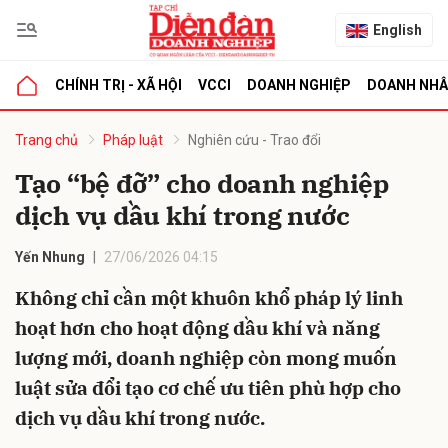
English
CHÍNH TRỊ - XÃ HỘI
VCCI
DOANH NGHIỆP
DOANH NH
bình luận
Trang chủ
Pháp luật
Nghiên cứu - Trao đổi
Tạo “bệ đỡ” cho doanh nghiệp
dịch vụ dầu khí trong nước
Yến Nhung
27/06/2026 04:15
Không chỉ cần một khuôn khổ pháp lý linh
hoạt hơn cho hoạt động dầu khí và năng
Hủy
G
lượng mới, doanh nghiệp còn mong muốn
luật sửa đổi tạo cơ chế ưu tiên phù hợp cho
dịch vụ dầu khí trong nước.