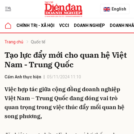
English
CHÍNH TRỊ - XÃ HỘI
VCCI
DOANH NGHIỆP
DOANH NH
bình luận
Trang chủ
Quốc tế
Tạo lực đẩy mới cho quan hệ Việt
Nam - Trung Quốc
Cẩm Anh thực hiện
05/11/2024 11:10
Việc hợp tác giữa cộng đồng doanh nghiệp
Việt Nam – Trung Quốc đang đóng vai trò
Hủy
G
quan trọng trong việc thúc đẩy mối quan hệ
song phương,