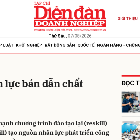
GIỚI THIỆU
bình luận
Thứ Sáu,
07/08/2026
P LUẬT
KHỞI NGHIỆP
BẤT ĐỘNG SẢN
QUỐC TẾ
NGÂN HÀNG - CHỨN
 lực bán dẫn chất
ĐỌC T
Hủy
G
nh chương trình đào tạo lại (reskill)
ll) tạo nguồn nhân lực phát triển công