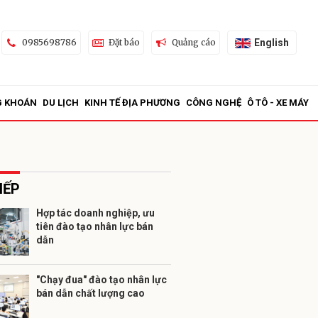
English
0985698786
Đặt báo
Quảng cáo
G KHOÁN
DU LỊCH
KINH TẾ ĐỊA PHƯƠNG
CÔNG NGHỆ
Ô TÔ - XE MÁY
IẾP
Hợp tác doanh nghiệp, ưu
tiên đào tạo nhân lực bán
ửi
dẫn
"Chạy đua" đào tạo nhân lực
bán dẫn chất lượng cao