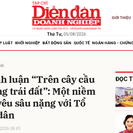
GIỚI THIỆU
bình luận
Thứ Tư,
05/08/2026
P LUẬT
KHỞI NGHIỆP
BẤT ĐỘNG SẢN
QUỐC TẾ
NGÂN HÀNG - CHỨN
ội
nh luận “Trên cây cầu
ĐỌC T
g trái đất”: Một niềm
Hủy
G
 yêu sâu nặng với Tổ
 dân
2026 08:43