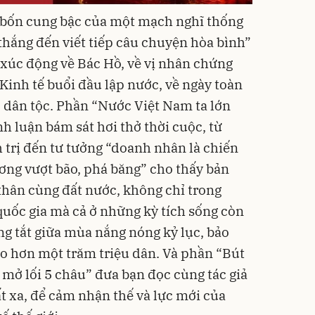
 bốn cung bậc của một mạch nghĩ thống
thắng đến viết tiếp câu chuyện hòa bình”
 xúc động về Bác Hồ, về vị nhân chứng
Kinh tế buổi đầu lập nước, về ngày toàn
 dân tộc. Phần “Nước Việt Nam ta lớn
h luận bám sát hơi thở thời cuộc, từ
 trị đến tư tưởng “doanh nhân là chiến
ơng vượt bão, phá băng” cho thấy bản
thân cùng đất nước, không chỉ trong
quốc gia mà cả ở những kỳ tích sống còn
g tắt giữa mùa nắng nóng kỷ lục, bảo
o hơn một trăm triệu dân. Và phần “Bút
 mở lối 5 châu” đưa bạn đọc cùng tác giả
t xa, để cảm nhận thế và lực mới của