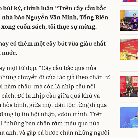
ập bút ký, chính luận “Trên cây cầu bắc
ủa nhà báo Nguyễn Văn Minh, Tổng Biên
xong cuốn sách, tôi thực sự mừng.
ay có thêm một cây bút vừa giàu chất
n nước.
gay một tứ đẹp. “Cây cầu bắc qua nửa
 những chuyến đi của tác giả theo chân tư
i năm châu, mà còn là nhịp cầu nối
cách. Đó là nhịp cầu giữa quá khứ và
và hòa bình, giữa một dân tộc từng đi qua
đang tự tin hội nhập, vươn mình. Trên
lại “những bàn chân rớm máu qua nửa
cha anh, và gặp cả bước chân những người