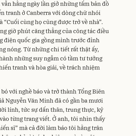
 vẫn hằng ngày lần giở những tấm bản đồ
ến tranh ở Canberra với dòng chữ nhói
là “Cuối cùng họ cũng được trở về nhà”.
g giờ phút căng thẳng của công tác điều
g điện quốc gia gồng mình trước đỉnh
g nóng. Từ những chi tiết rất thật ấy,
 thành những suy ngẫm có tầm tư tưởng
chiến tranh và hòa giải, về trách nhiệm
n bó với nghề báo và trở thành Tổng Biên
giả Nguyễn Văn Minh đã có gần ba mươi
i lính, tức sự dấn thân, trung thực, kỷ
vào từng trang viết. Ở anh, tôi nhìn thấy
ến sĩ” mà cả đời làm báo tôi hằng trân