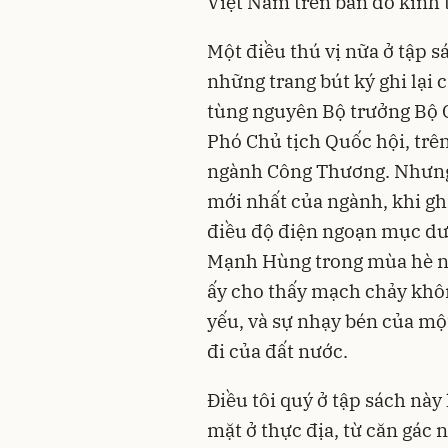
Việt Nam trên bản đồ kinh t
Một điều thú vị nữa ở tập sá
những trang bút ký ghi lại 
tùng nguyên Bộ trưởng Bộ 
Phó Chủ tịch Quốc hội, trê
ngành Công Thương. Nhưng 
mới nhất của ngành, khi ghi
điều độ điện ngoạn mục dướ
Mạnh Hùng trong mùa hè nắ
ấy cho thấy mạch chảy khô
yếu, và sự nhạy bén của mộ
đi của đất nước.
Điều tôi quý ở tập sách này 
mặt ở thực địa, từ căn gác