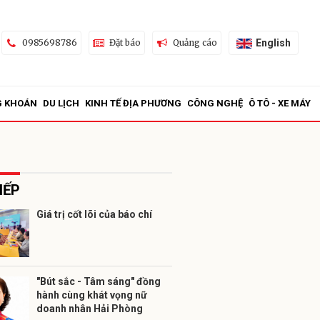
English
0985698786
Đặt báo
Quảng cáo
G KHOÁN
DU LỊCH
KINH TẾ ĐỊA PHƯƠNG
CÔNG NGHỆ
Ô TÔ - XE MÁY
IẾP
Giá trị cốt lõi của báo chí
ửi
"Bút sắc - Tâm sáng" đồng
hành cùng khát vọng nữ
doanh nhân Hải Phòng