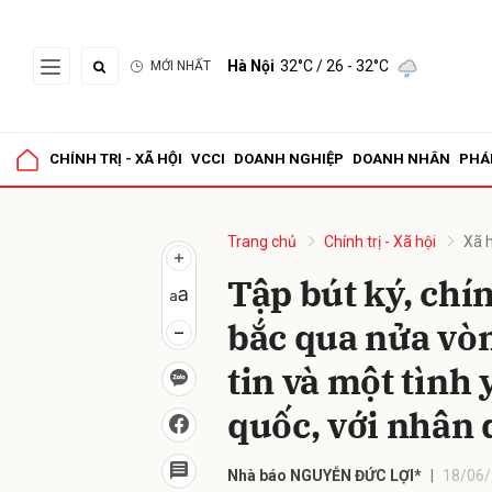
Hà Nội
32°C
/ 26 - 32°C
MỚI NHẤT
Gửi 
CHÍNH TRỊ - XÃ HỘI
VCCI
DOANH NGHIỆP
DOANH NHÂN
PHÁ
Trang chủ
Chính trị - Xã hội
Xã h
Tập bút ký, chí
bắc qua nửa vòn
tin và một tình
quốc, với nhân
Nhà báo NGUYỄN ĐỨC LỢI*
18/06/