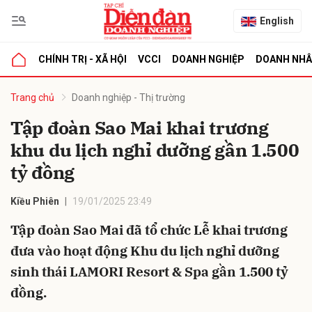
English
CHÍNH TRỊ - XÃ HỘI
VCCI
DOANH NGHIỆP
DOANH NH
bình luận
Trang chủ
Doanh nghiệp - Thị trường
Tập đoàn Sao Mai khai trương
khu du lịch nghỉ dưỡng gần 1.500
tỷ đồng
Kiều Phiên
19/01/2025 23:49
Tập đoàn Sao Mai đã tổ chức Lễ khai trương
Hủy
G
đưa vào hoạt động Khu du lịch nghỉ dưỡng
sinh thái LAMORI Resort & Spa gần 1.500 tỷ
đồng.