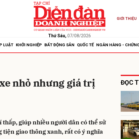
GIỚI THIỆU
bình luận
Thứ Sáu,
07/08/2026
P LUẬT
KHỞI NGHIỆP
BẤT ĐỘNG SẢN
QUỐC TẾ
NGÂN HÀNG - CHỨN
 xe nhỏ nhưng giá trị
ĐỌC T
Hủy
G
í thấp, giúp nhiều người dân có thể sử
g tiện giao thông xanh, rất có ý nghĩa