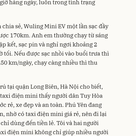
 giờ hàng ngày, luôn trong tình trạng
h chia sẻ, Wuling Mini EV một lần sạc đầy
a được 170km. Anh em thường chạy từ sáng
ập kết, sạc pin và nghỉ ngơi khoảng 2
iờ tối. Nếu được sạc nhồi vào buổi trưa thì
50 km/ngày, chạy càng nhiều thì thu
 tại quận Long Biên, Hà Nội cho biết,
 taxi điện mini thấy người dân Tuy Hòa
ớc rẻ, xe đẹp và an toàn. Phú Yên đang
n, nhờ có taxi điện mini giá rẻ, nên đi lại
i chỉ dùng đến tiền lẻ. Tôi và hai người
axi điện mini không chỉ giúp nhiều người