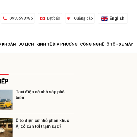
English
0985698786
Đặt báo
Quảng cáo
G KHOÁN
DU LỊCH
KINH TẾ ĐỊA PHƯƠNG
CÔNG NGHỆ
Ô TÔ - XE MÁY
IẾP
Taxi điện cỡ nhỏ sắp phổ
biến
ửi
Ô tô điện cỡ nhỏ phân khúc
A, có cần tới trạm sạc?