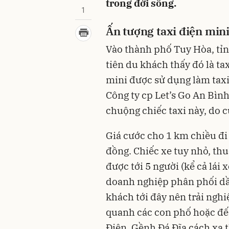
trong đời sống.
1
Ấn tượng taxi điện min
Vào thành phố Tuy Hòa, tỉn
tiên du khách thấy đó là ta
mini được sử dụng làm taxi
Công ty cp Let’s Go An Bìn
chuộng chiếc taxi này, do cư
Giá cước cho 1 km chiều đi 
đồng. Chiếc xe tuy nhỏ, th
được tới 5 người (kể cả lá
doanh nghiệp phân phối dầu
khách tới đây nên trải nghi
quanh các con phố hoặc đến
Điện, Gềnh Đá Đĩa cách xa t