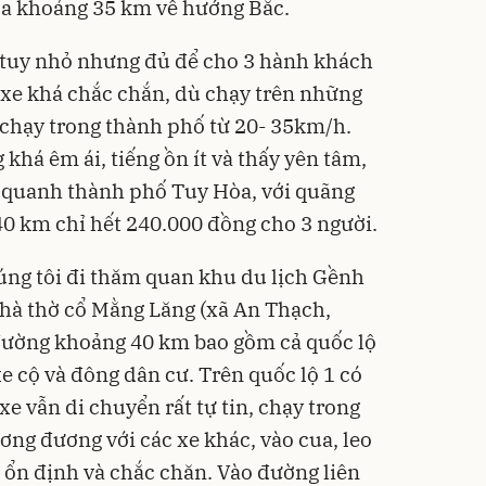
a khoảng 35 km về hướng Bắc.
y tuy nhỏ nhưng đủ để cho 3 hành khách
 xe khá chắc chắn, dù chạy trên những
chạy trong thành phố từ 20- 35km/h.
 khá êm ái, tiếng ồn ít và thấy yên tâm,
y quanh thành phố Tuy Hòa, với quãng
40 km chỉ hết 240.000 đồng cho 3 người.
húng tôi đi thăm quan khu du lịch Gềnh
nhà thờ cổ Mằng Lăng (xã An Thạch,
đường khoảng 40 km bao gồm cả quốc lộ
xe cộ và đông dân cư. Trên quốc lộ 1 có
xe vẫn di chuyển rất tự tin, chạy trong
ơng đương với các xe khác, vào cua, leo
ự ổn định và chắc chăn. Vào đường liên