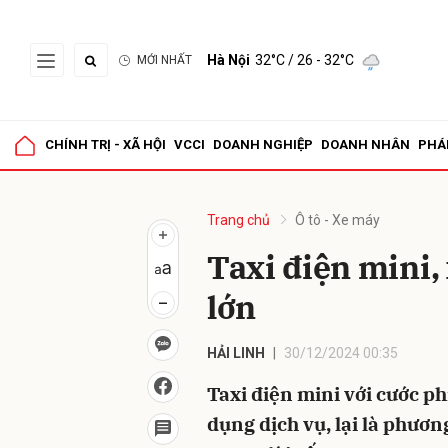
Hà Nội
32°C
/ 26 - 32°C
MỚI NHẤT
Gửi 
CHÍNH TRỊ - XÃ HỘI
VCCI
DOANH NGHIỆP
DOANH NHÂN
PHÁ
Trang chủ
Ô tô - Xe máy
Taxi điện mini,
lớn
HẢI LINH
30/12/2024 00:35
Taxi điện mini với cước ph
dụng dịch vụ, lại là phươn