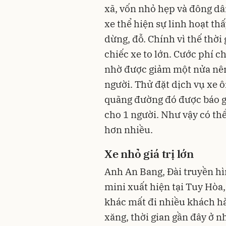
xã, vốn nhỏ hẹp và đông dâ
xe thể hiện sự linh hoạt th
dừng, đỗ. Chính vì thế thờ
chiếc xe to lớn. Cước phí c
nhờ được giảm một nửa nên
người. Thử đặt dịch vụ xe 
quãng đường đó được báo g
cho 1 người. Như vậy có thể
hơn nhiều.
Xe nhỏ giá trị lớn
Anh An Bang, Đài truyền hìn
mini xuất hiện tại Tuy Hòa,
khác mất đi nhiều khách hàn
xăng, thời gian gần đây ở nh