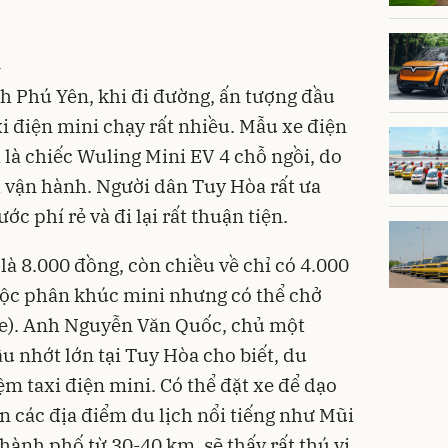
i
h Phú Yên, khi đi đường, ấn tượng đầu
xi điện mini chạy rất nhiều. Mẫu xe điện
 là chiếc Wuling Mini EV 4 chỗ ngồi, do
h vận hành. Người dân Tuy Hòa rất ưa
ớc phí rẻ và đi lại rất thuận tiện.
là 8.000 đồng, còn chiều về chỉ có 4.000
uộc phân khúc mini nhưng có thể chở
i xe). Anh Nguyễn Văn Quốc, chủ một
 nhớt lớn tại Tuy Hòa cho biết, du
ệm taxi điện mini. Có thể đặt xe để dạo
 các địa điểm du lịch nổi tiếng như Mũi
hành phố từ 30-40 km, sẽ thấy rất thú vị.