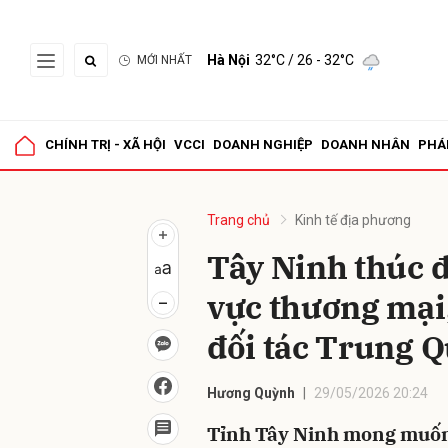
Hà Nội
32°C
/ 26 - 32°C
MỚI NHẤT
Gửi 
CHÍNH TRỊ - XÃ HỘI
VCCI
DOANH NGHIỆP
DOANH NHÂN
PHÁ
Trang chủ
Kinh tế địa phương
Tây Ninh thúc đ
vực thương mại,
đối tác Trung 
Hương Quỳnh
29/05/2026 20:24
Tỉnh Tây Ninh mong muốn 