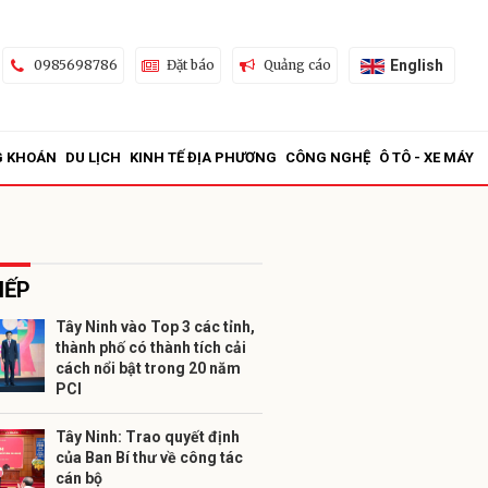
English
0985698786
Đặt báo
Quảng cáo
G KHOÁN
DU LỊCH
KINH TẾ ĐỊA PHƯƠNG
CÔNG NGHỆ
Ô TÔ - XE MÁY
IẾP
Tây Ninh vào Top 3 các tỉnh,
thành phố có thành tích cải
ửi
cách nổi bật trong 20 năm
PCI
Tây Ninh: Trao quyết định
của Ban Bí thư về công tác
cán bộ