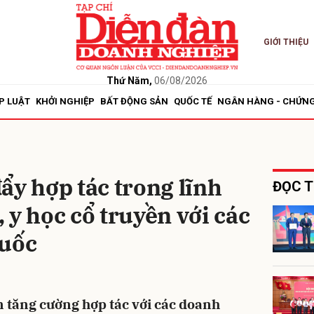
GIỚI THIỆU
bình luận
Thứ Năm,
06/08/2026
P LUẬT
KHỞI NGHIỆP
BẤT ĐỘNG SẢN
QUỐC TẾ
NGÂN HÀNG - CHỨN
ẩy hợp tác trong lĩnh
ĐỌC T
 y học cổ truyền với các
Hủy
G
Quốc
tăng cường hợp tác với các doanh