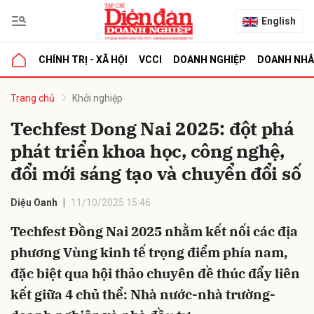
English
CHÍNH TRỊ - XÃ HỘI
VCCI
DOANH NGHIỆP
DOANH NH
bình luận
Trang chủ
Khởi nghiệp
Techfest Dong Nai 2025: đột phá
phát triển khoa học, công nghệ,
đổi mới sáng tạo và chuyển đổi số
Diệu Oanh
11/10/2025 15:46
Techfest Đồng Nai 2025 nhằm kết nối các địa
Hủy
G
phương Vùng kinh tế trọng điểm phía nam,
đặc biệt qua hội thảo chuyên đề thúc đẩy liên
kết giữa 4 chủ thể: Nhà nước-nhà trường-