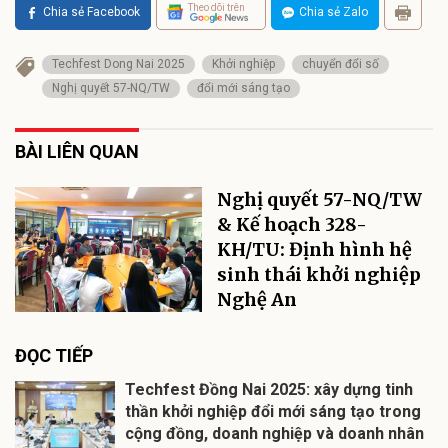
Theo dõi trên
Chia sẻ Facebook
Chia sẻ Zalo
Techfest Dong Nai 2025
Khởi nghiệp
chuyển đổi số
Nghị quyết 57-NQ/TW
đổi mới sáng tạo
BÀI LIÊN QUAN
Nghị quyết 57-NQ/TW
& Kế hoạch 328-
KH/TU: Định hình hệ
sinh thái khởi nghiệp
Nghệ An
ĐỌC TIẾP
Techfest Đồng Nai 2025: xây dựng tinh
thần khởi nghiệp đổi mới sáng tạo trong
cộng đồng, doanh nghiệp và doanh nhân