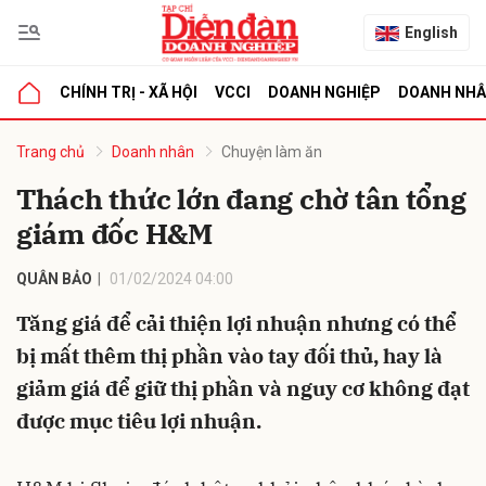
English
CHÍNH TRỊ - XÃ HỘI
VCCI
DOANH NGHIỆP
DOANH NH
bình luận
Trang chủ
Doanh nhân
Chuyện làm ăn
Thách thức lớn đang chờ tân tổng
giám đốc H&M
QUÂN BẢO
01/02/2024 04:00
Tăng giá để cải thiện lợi nhuận nhưng có thể
bị mất thêm thị phần vào tay đối thủ, hay là
Hủy
G
giảm giá để giữ thị phần và nguy cơ không đạt
được mục tiêu lợi nhuận.