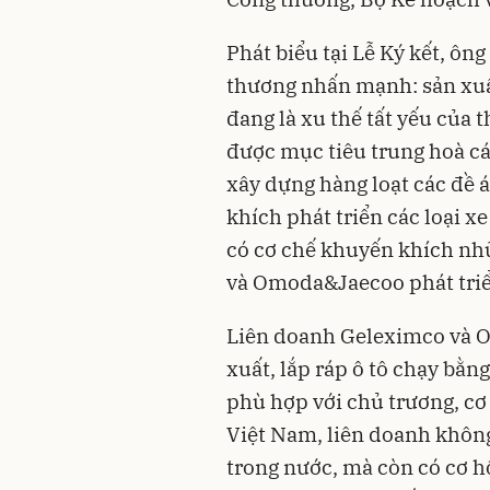
Phát biểu tại Lễ Ký kết, ô
thương nhấn mạnh: sản xuất
đang là xu thế tất yếu của t
được mục tiêu trung hoà c
xây dựng hàng loạt các đề 
khích phát triển các loại
xe
có cơ chế khuyến khích nh
và Omoda&Jaecoo phát triể
Liên doanh Geleximco và 
xuất, lắp ráp ô tô chạy bằn
phù hợp với chủ trương, cơ 
Việt Nam, liên doanh không 
trong nước, mà còn có cơ hộ