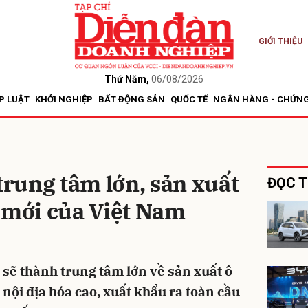
GIỚI THIỆU
bình luận
Thứ Năm,
06/08/2026
P LUẬT
KHỞI NGHIỆP
BẤT ĐỘNG SẢN
QUỐC TẾ
NGÂN HÀNG - CHỨN
 trung tâm lớn, sản xuất
ĐỌC T
 mới của Việt Nam
Hủy
G
 sẽ thành trung tâm lớn về sản xuất ô
ệ nội địa hóa cao, xuất khẩu ra toàn cầu