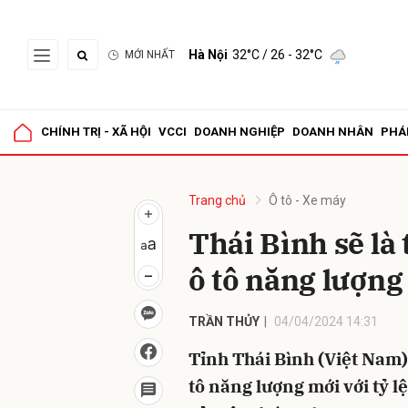
Hà Nội
32°C
/ 26 - 32°C
MỚI NHẤT
Gửi 
CHÍNH TRỊ - XÃ HỘI
VCCI
DOANH NGHIỆP
DOANH NHÂN
PHÁ
Trang chủ
Ô tô - Xe máy
Thái Bình sẽ là
ô tô năng lượng
TRẦN THỦY
04/04/2024 14:31
Tỉnh Thái Bình (Việt Nam)
tô năng lượng mới với tỷ l