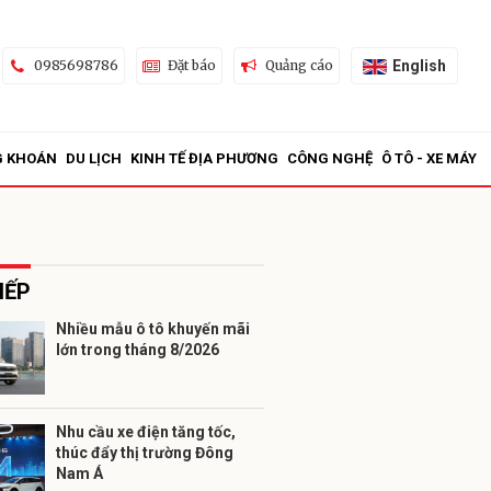
English
0985698786
Đặt báo
Quảng cáo
G KHOÁN
DU LỊCH
KINH TẾ ĐỊA PHƯƠNG
CÔNG NGHỆ
Ô TÔ - XE MÁY
IẾP
Nhiều mẫu ô tô khuyến mãi
lớn trong tháng 8/2026
ửi
Nhu cầu xe điện tăng tốc,
thúc đẩy thị trường Đông
Nam Á