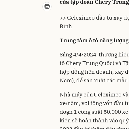
của tập đoàn Chery Trung
>> Geleximco đầu tư xây dự
Bình
Trung tâm ô tô năng lượng
Sáng 4/4/2024, thương hiệ
tô Chery Trung Quốc) và Tậ
hợp đồng liên doanh, xây dự
Nam), để sản xuất các mẫu
Nhà máy của Geleximco và
xe/năm, với tổng vốn đầu tư
đoạn 1 công suất 50.000 xe 
kiến sẽ hoàn thành vào quý
2033 đầu tư thêm dây chuy