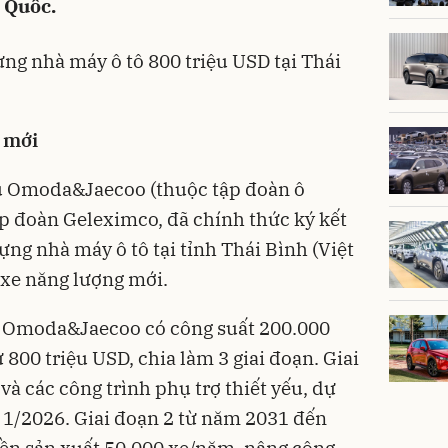
 Quốc.
ng nhà máy ô tô 800 triệu USD tại Thái
 mới
u Omoda&Jaecoo (thuộc tập đoàn ô
p đoàn Geleximco, đã chính thức ký kết
ng nhà máy ô tô tại tỉnh Thái Bình (Việt
 xe năng lượng mới.
 Omoda&Jaecoo có công suất 200.000
 800 triệu USD, chia làm 3 giai đoạn. Giai
và các công trình phụ trợ thiết yếu, dự
 1/2026. Giai đoạn 2 từ năm 2031 đến
ền sản xuất 50.000 xe/năm, nâng công