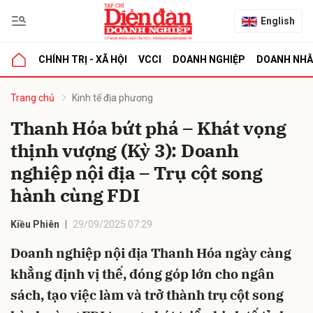
English
CHÍNH TRỊ - XÃ HỘI
VCCI
DOANH NGHIỆP
DOANH NH
bình luận
Trang chủ
Kinh tế địa phương
Thanh Hóa bứt phá – Khát vọng
thịnh vượng (Kỳ 3): Doanh
nghiệp nội địa – Trụ cột song
hành cùng FDI
Kiều Phiên
29/09/2025 07:29
Hủy
G
Doanh nghiệp nội địa Thanh Hóa ngày càng
khẳng định vị thế, đóng góp lớn cho ngân
sách, tạo việc làm và trở thành trụ cột song