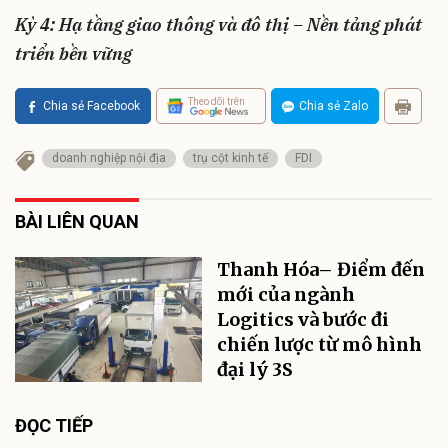
Kỳ 4:
Hạ tầng giao thông và đô thị – Nền tảng phát
triển bền vững
Theo dõi trên
Chia sẻ Facebook
Chia sẻ Zalo
doanh nghiệp nội địa
trụ cột kinh tế
FDI
BÀI LIÊN QUAN
Thanh Hóa– Điểm đến
mới của ngành
Logitics và bước đi
chiến lược từ mô hình
đại lý 3S
ĐỌC TIẾP