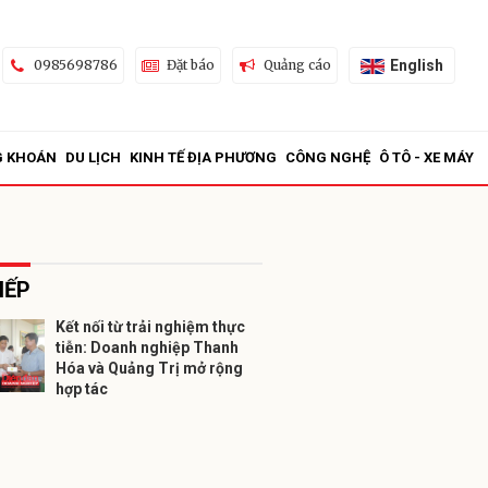
English
0985698786
Đặt báo
Quảng cáo
G KHOÁN
DU LỊCH
KINH TẾ ĐỊA PHƯƠNG
CÔNG NGHỆ
Ô TÔ - XE MÁY
IẾP
Kết nối từ trải nghiệm thực
tiễn: Doanh nghiệp Thanh
ửi
Hóa và Quảng Trị mở rộng
hợp tác