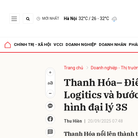
Hà Nội
32°C
/ 26 - 32°C
MỚI NHẤT
Gửi 
CHÍNH TRỊ - XÃ HỘI
VCCI
DOANH NGHIỆP
DOANH NHÂN
PHÁ
Trang chủ
Doanh nghiệp - Thị trườ
Thanh Hóa– Đi
Logitics và bướ
hình đại lý 3S
Thu Hiền
20/09/2025 07:48
Thanh Hóa nổi lên thành t