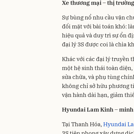
Xe thương mại – thị trườn
Sự bùng nổ nhu cầu vận ch
đối mặt với bài toán khó: l
hiệu quả và duy trì sự ổn đ
đại lý 3S được coi là chìa k
Khác với các đại lý truyền 
một hệ sinh thái toàn diện,
sửa chữa, và phụ tùng chín
không chỉ sở hữu phương ti
vận hành dài hạn, giảm thiể
Hyundai Lam Kinh – minh 
Tại Thanh Hóa,
Hyundai L
3S tiên phong xây dựng dịc