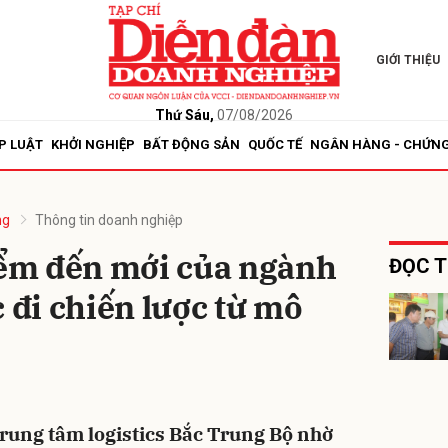
GIỚI THIỆU
bình luận
Thứ Sáu,
07/08/2026
P LUẬT
KHỞI NGHIỆP
BẤT ĐỘNG SẢN
QUỐC TẾ
NGÂN HÀNG - CHỨN
ng
Thông tin doanh nghiệp
ểm đến mới của ngành
ĐỌC T
c đi chiến lược từ mô
Hủy
G
rung tâm logistics Bắc Trung Bộ nhờ