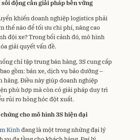
g sôi động cần giải pháp bền vững
uyển khiến doanh nghiệp logistics phải
àm thế nào để tối ưu chi phí, nâng cao
ịnh đội xe? Trong bối cảnh đó, mô hình
hóa giải quyết vấn đề.
thống chỉ tập trung bán hàng, 3S cung cấp
 bao gồm: bán xe, dịch vụ bảo dưỡng –
h hãng. Điều này giúp doanh nghiệp
ện phù hợp mà còn có giải pháp duy trì
u rủi ro hỏng hóc đột xuất.
chứng cho mô hình 3S hiện đại
am Kinh
đang là một trong những đại lý
h vụ đa tầng cho khách hàng. Đại lý