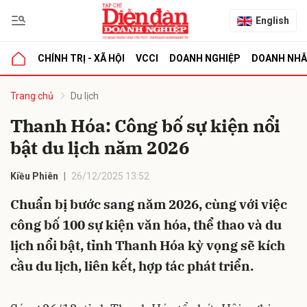
English
CHÍNH TRỊ - XÃ HỘI
VCCI
DOANH NGHIỆP
DOANH NH
bình luận
Trang chủ
Du lịch
Thanh Hóa: Công bố sự kiện nổi
bật du lịch năm 2026
Kiều Phiên
26/12/2025 13:52
Chuẩn bị bước sang năm 2026, cùng với việc
công bố 100 sự kiện văn hóa, thể thao và du
Hủy
G
lịch nổi bật, tỉnh Thanh Hóa kỳ vọng sẽ kích
cầu du lịch, liên kết, hợp tác phát triển.