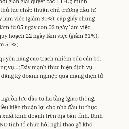
hời gian giải quyết các TTHC; minh
t thủ tục chấp thuận chủ trương đầu tư
y làm việc (giảm 30%); cấp giấy chứng
ảm từ 05 ngày còn 03 ngày làm việc
quy hoạch 22 ngày làm việc (giảm 51%);
m 50%;...
 quyền nâng cao trách nhiệm của cán bộ,
ng vụ...; Đẩy mạnh thực hiện dịch vụ
sơ đăng ký doanh nghiệp qua mạng điện tử
 nguồn lực đầu tư hạ tầng (giao thông,
 điều kiện thuận lợi cho nhà đầu tư thực
n xuất kinh doanh trên địa bàn tỉnh. Định
ND tỉnh tổ chức hội nghị tháo gỡ khó