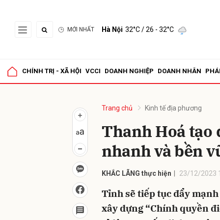
Hà Nội
32°C
/ 26 - 32°C
MỚI NHẤT
Gửi 
CHÍNH TRỊ - XÃ HỘI
VCCI
DOANH NGHIỆP
DOANH NHÂN
PHÁ
Trang chủ
Kinh tế địa phương
Thanh Hoá tạo đ
nhanh và bền v
KHẮC LÃNG thực hiện
23/12/2023 
Tỉnh sẽ tiếp tục đẩy mạnh
xây dựng “Chính quyền đi