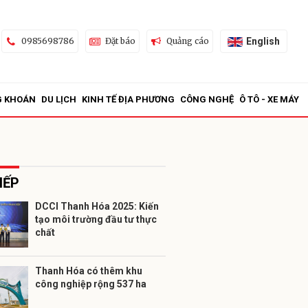
English
0985698786
Đặt báo
Quảng cáo
G KHOÁN
DU LỊCH
KINH TẾ ĐỊA PHƯƠNG
CÔNG NGHỆ
Ô TÔ - XE MÁY
IẾP
DCCI Thanh Hóa 2025: Kiến
tạo môi trường đầu tư thực
ửi
chất
Thanh Hóa có thêm khu
công nghiệp rộng 537 ha