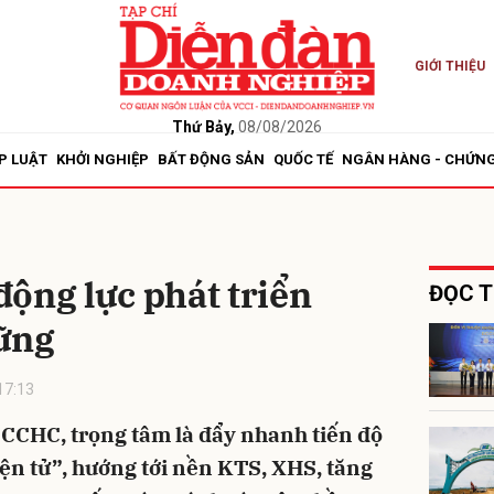
GIỚI THIỆU
bình luận
Thứ Bảy,
08/08/2026
P LUẬT
KHỞI NGHIỆP
BẤT ĐỘNG SẢN
QUỐC TẾ
NGÂN HÀNG - CHỨN
ộng lực phát triển
ĐỌC T
ững
Hủy
G
17:13
 CCHC, trọng tâm là đẩy nhanh tiến độ
ện tử”, hướng tới nền KTS, XHS, tăng