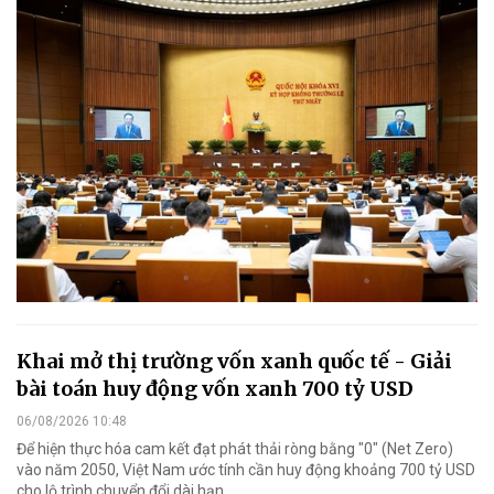
Khai mở thị trường vốn xanh quốc tế - Giải
bài toán huy động vốn xanh 700 tỷ USD
06/08/2026 10:48
Để hiện thực hóa cam kết đạt phát thải ròng bằng "0" (Net Zero)
vào năm 2050, Việt Nam ước tính cần huy động khoảng 700 tỷ USD
cho lộ trình chuyển đổi dài hạn.