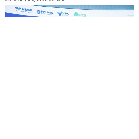
Tín chỉ carbon gia tăng giá trị tài nguyên
rừng
06/08/2026 09:07
Tín chỉ carbon rừng không chỉ là nguồn cung tốt cho thị trường mà
thúc đẩy chuyển đổi quản lý rừng tốt hơn, chất lượng hơn.