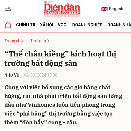
English
CHÍNH TRỊ - XÃ HỘI
VCCI
DOANH NGHIỆP
DOANH NH
bình luận
Trang chủ
Tin lưu trữ
“Thế chân kiềng” kích hoạt thị
trường bất động sản
NHƯ VŨ
02/03/2024 19:00
Cùng với việc bổ sung các giỏ hàng chất
lượng, các nhà phát triển bất động sản hàng
Hủy
G
đầu như Vinhomes luôn tiên phong trong
việc “phá băng” thị trường bằng việc tạo
thêm “đòn bẩy” cung - cầu.