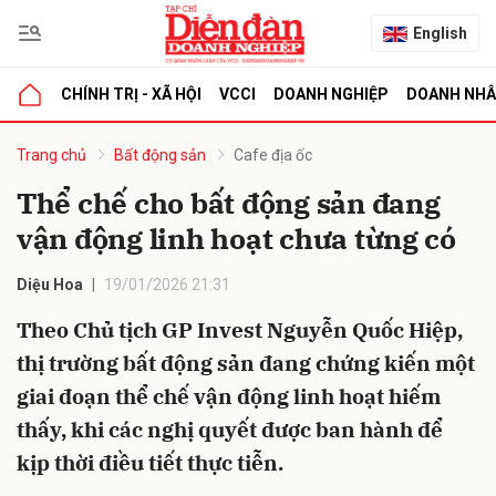
English
CHÍNH TRỊ - XÃ HỘI
VCCI
DOANH NGHIỆP
DOANH NH
bình luận
Trang chủ
Bất động sản
Cafe địa ốc
Thể chế cho bất động sản đang
vận động linh hoạt chưa từng có
Diệu Hoa
19/01/2026 21:31
Theo Chủ tịch GP Invest Nguyễn Quốc Hiệp,
thị trường bất động sản đang chứng kiến một
Hủy
G
giai đoạn thể chế vận động linh hoạt hiếm
thấy, khi các nghị quyết được ban hành để
kịp thời điều tiết thực tiễn.