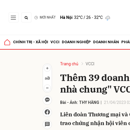
Hà Nội
32°C
/ 26 - 32°C
MỚI NHẤT
Gửi 
CHÍNH TRỊ - XÃ HỘI
VCCI
DOANH NGHIỆP
DOANH NHÂN
PHÁ
Trang chủ
VCCI
Thêm 39 doanh 
nhà chung" VCC
Bài - Ảnh: THY HẰNG
21/04/2023 0
Liên đoàn Thương mại và 
trao chứng nhận hội viên 