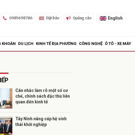
English
0985698786
Đặt báo
Quảng cáo
G KHOÁN
DU LỊCH
KINH TẾ ĐỊA PHƯƠNG
CÔNG NGHỆ
Ô TÔ - XE MÁY
IẾP
Cân nhắc làm rõ một số cơ
chế, chính sách đặc thù liên
ửi
quan đến kinh tế
Tây Ninh nâng cấp hệ sinh
thái khởi nghiệp