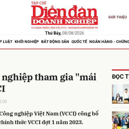
GIỚI THIỆU
bình luận
Thứ Bảy,
08/08/2026
P LUẬT
KHỞI NGHIỆP
BẤT ĐỘNG SẢN
QUỐC TẾ
NGÂN HÀNG - CHỨN
nghiệp tham gia "mái
ĐỌC T
I
Hủy
G
2:00
Công nghiệp Việt Nam (VCCI) công bố
chính thức VCCI đợt 1 năm 2023.