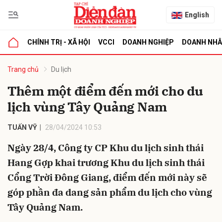
English
CHÍNH TRỊ - XÃ HỘI
VCCI
DOANH NGHIỆP
DOANH NH
bình luận
Trang chủ
Du lịch
Thêm một điểm đến mới cho du
lịch vùng Tây Quảng Nam
TUẤN VỸ
28/04/2024 10:53
Ngày 28/4, Công ty CP Khu du lịch sinh thái
Hang Gợp khai trương Khu du lịch sinh thái
Hủy
G
Cổng Trời Đông Giang, điểm đến mới này sẽ
góp phần đa dang sản phẩm du lịch cho vùng
Tây Quảng Nam.