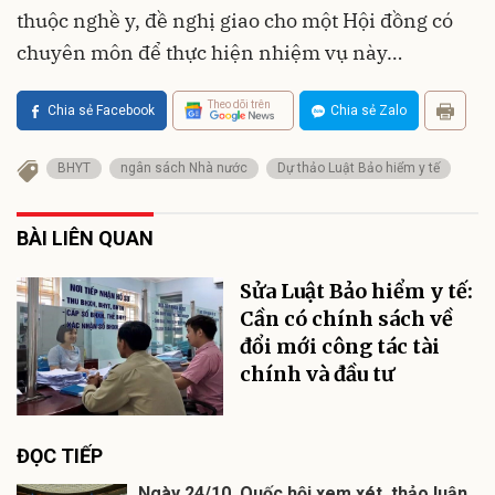
thuộc nghề y, đề nghị giao cho một Hội đồng có
chuyên môn để thực hiện nhiệm vụ này…
Theo dõi trên
Chia sẻ Facebook
Chia sẻ Zalo
BHYT
ngân sách Nhà nước
Dự thảo Luật Bảo hiểm y tế
BÀI LIÊN QUAN
Sửa Luật Bảo hiểm y tế:
Cần có chính sách về
đổi mới công tác tài
chính và đầu tư
ĐỌC TIẾP
Ngày 24/10, Quốc hội xem xét, thảo luận