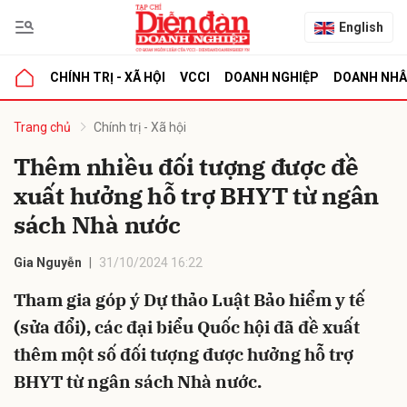
English
CHÍNH TRỊ - XÃ HỘI
VCCI
DOANH NGHIỆP
DOANH NH
bình luận
Trang chủ
Chính trị - Xã hội
Thêm nhiều đối tượng được đề
xuất hưởng hỗ trợ BHYT từ ngân
sách Nhà nước
Gia Nguyễn
31/10/2024 16:22
Tham gia góp ý Dự thảo Luật Bảo hiểm y tế
Hủy
G
(sửa đổi), các đại biểu Quốc hội đã đề xuất
thêm một số đối tượng được hưởng hỗ trợ
BHYT từ ngân sách Nhà nước.