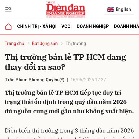
English
CHÍNH TRỊ - XÃ HỘI
VCCI
DOANH NGHIỆP
DOANH NH
bình luận
Trang chủ
Bất động sản
Thị trường
Thị trường bán lẻ TP HCM đang
thay đổi ra sao?
Trần Phạm Phương Quyên (*)
16/05/2026 12:27
Thị trường bán lẻ TP HCM tiếp tục duy trì
trạng thái ổn định trong quý đầu năm 2026
Hủy
G
dù nguồn cung mới gần như không xuất hiện.
Diễn biến thị trường trong 3 tháng đầu năm 2026