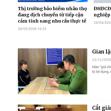
Thị trường bảo hiểm nhân thọ
ĐHĐCĐ 
đang dịch chuyển từ tiếp cận
nghiệp
cảm tính sang nhu cầu thực tế
24/04/202
28/05/2026 16:23
Gian lậ
23/12/2025
Màn “giả ch
bị lợi dụng,
Cắt giả