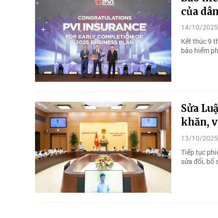
của dân
14/10/2025
Kết thúc 9 t
bảo hiểm ph
Sửa Lu
khăn, 
13/10/2025
Tiếp tục ph
sửa đổi, bổ