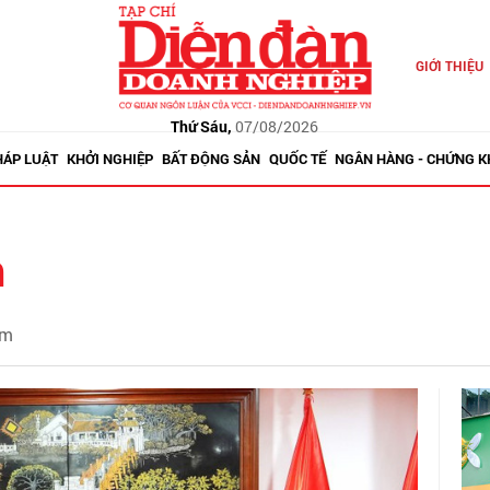
GIỚI THIỆU
Thứ Sáu,
07/08/2026
HÁP LUẬT
KHỞI NGHIỆP
BẤT ĐỘNG SẢN
QUỐC TẾ
NGÂN HÀNG - CHỨNG 
m
ểm