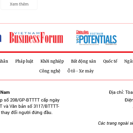
Xem thêm
nhân
Pháp luật
Khởi nghiệp
Bất động sản
Quốc tế
Ngâ
Công nghệ
Ô tô - Xe máy
t Nam
Địa chỉ: Tò
ép số 208/GP-BTTTT cấp ngày
Điệ
T và Văn bản số 3117/BTTTT-
 thay đổi người đứng đầu.
Các trang ngoài s