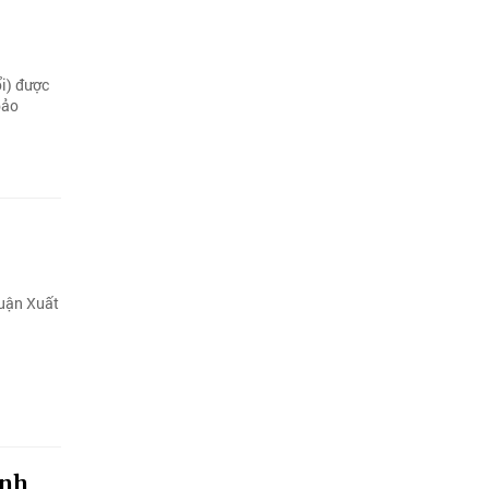
i) được
bảo
huận Xuất
ình