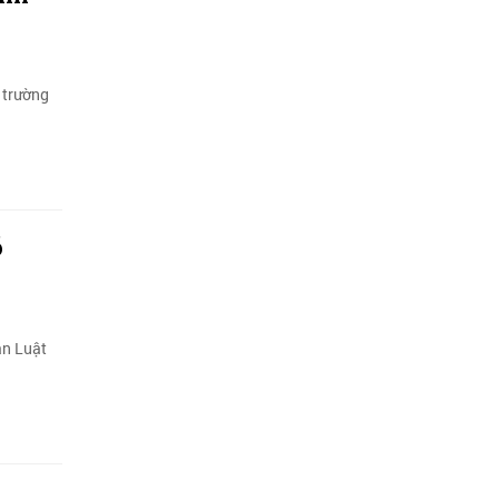
ị trường
ó
án Luật