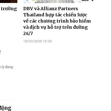
ị trường
DBV và Allianz Partners
Thailand hợp tác chiến lược
về các chương trình bảo hiểm
và dịch vụ hỗ trợ trên đường
24/7
18/03/2026 15:30
c
n lý đang
 động