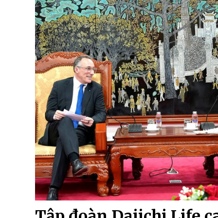
Tập đoàn Daiichi Life c