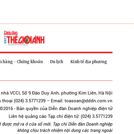
n hàng - Chứng khoán
Du lịch
Kinh tế địa phương
a nhà VCCI, Số 9 Đào Duy Anh, phường Kim Liên, Hà Nội
n thoại (024) 3.5771239 – Email: toasoan@dddn.com.vn
©2016 - Bản quyền của Diễn đàn Doanh nghiệp điện tử
Liên hệ quảng cáo Tạp chí điện tử: (024) 3.5771239
ẽ được mở ra ở cửa sổ mới. Tạp chí Diễn đàn Doanh nghiệp
không chịu trách nhiệm nội dung các trang ngoài