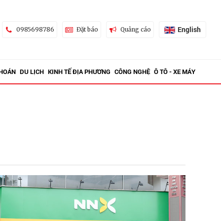
English
0985698786
Đặt báo
Quảng cáo
KHOÁN
DU LỊCH
KINH TẾ ĐỊA PHƯƠNG
CÔNG NGHỆ
Ô TÔ - XE MÁY