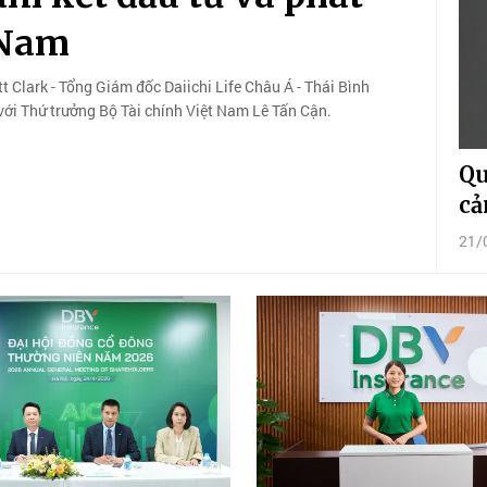
 Nam
t Clark - Tổng Giám đốc Daiichi Life Châu Á - Thái Bình
với Thứ trưởng Bộ Tài chính Việt Nam Lê Tấn Cận.
Qu
cả
21/