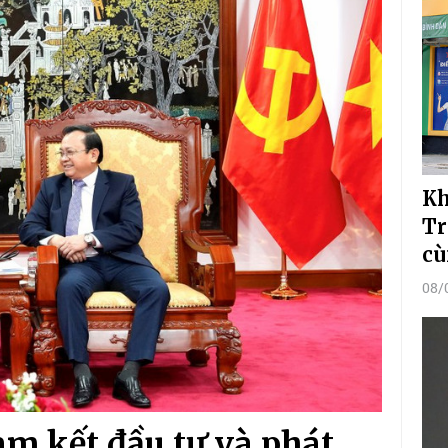
Kh
Tr
cù
08/
am kết đầu tư và phát