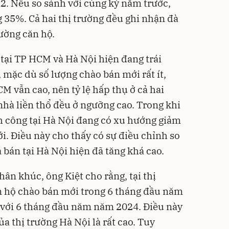
m2. Nếu so sánh với cùng kỳ năm trước,
g 35%. Cả hai thị trường đều ghi nhận đà
rường căn hộ.
 tại TP HCM và Hà Nội hiện đang trái
 mặc dù số lượng chào bán mới rất ít,
 vẫn cao, nên tỷ lệ hấp thụ ở cả hai
hà liền thổ đều ở ngưỡng cao. Trong khi
h công tại Hà Nội đang có xu hướng giảm
i. Điều này cho thấy có sự điều chỉnh so
á bán tại Hà Nội hiện đã tăng khá cao.
hân khúc, ông Kiệt cho rằng, tại thị
n hộ chào bán mới trong 6 tháng đầu năm
với 6 tháng đầu năm năm 2024. Điều này
a thị trường Hà Nội là rất cao. Tuy