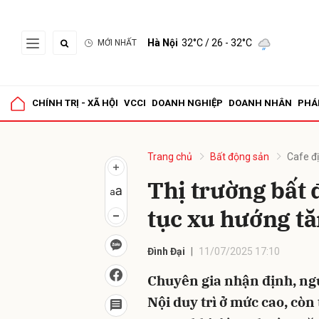
Hà Nội
32°C
/ 26 - 32°C
MỚI NHẤT
Gửi 
CHÍNH TRỊ - XÃ HỘI
VCCI
DOANH NGHIỆP
DOANH NHÂN
PHÁ
Trang chủ
Bất động sản
Cafe đ
Thị trường bất 
tục xu hướng tă
Đình Đại
11/07/2025 17:10
Chuyên gia nhận định, ng
Nội duy trì ở mức cao, còn