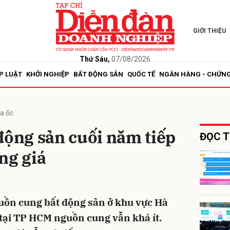
GIỚI THIỆU
bình luận
Thứ Sáu,
07/08/2026
P LUẬT
KHỞI NGHIỆP
BẤT ĐỘNG SẢN
QUỐC TẾ
NGÂN HÀNG - CHỨN
ịa ốc
động sản cuối năm tiếp
ĐỌC T
ng giá
Hủy
G
uồn cung bất động sản ở khu vực Hà
 tại TP HCM nguồn cung vẫn khá ít.