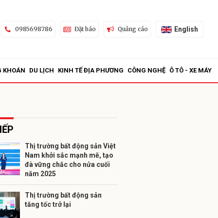
English
0985698786
Đặt báo
Quảng cáo
G KHOÁN
DU LỊCH
KINH TẾ ĐỊA PHƯƠNG
CÔNG NGHỆ
Ô TÔ - XE MÁY
IẾP
Thị trường bất động sản Việt
Nam khởi sắc mạnh mẽ, tạo
ửi
đà vững chắc cho nửa cuối
năm 2025
Thị trường bất động sản
tăng tốc trở lại