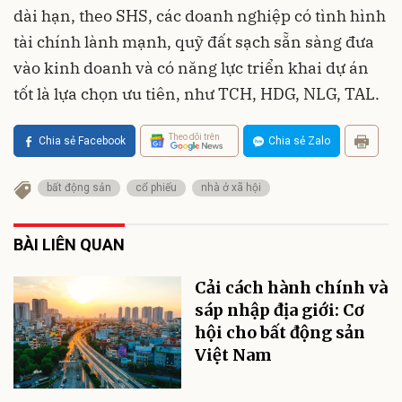
dài hạn, theo SHS, các doanh nghiệp có tình hình
tài chính lành mạnh, quỹ đất sạch sẵn sàng đưa
vào kinh doanh và có năng lực triển khai dự án
tốt là lựa chọn ưu tiên, như TCH, HDG, NLG, TAL.
Theo dõi trên
Chia sẻ Facebook
Chia sẻ Zalo
bất động sản
cổ phiếu
nhà ở xã hội
BÀI LIÊN QUAN
Cải cách hành chính và
sáp nhập địa giới: Cơ
hội cho bất động sản
Việt Nam