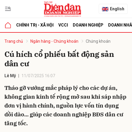
English
CHÍNH TRỊ - XÃ HỘI
VCCI
DOANH NGHIỆP
DOANH NH
bình luận
Trang chủ
Ngân hàng - Chứng khoán
Chứng khoán
Cú hích cổ phiếu bất động sản
dân cư
Lê Mỹ
11/07/2025 16:07
Tháo gỡ vướng mắc pháp lý cho các dự án,
không gian kinh tế rộng mở sau khi sáp nhập
Hủy
G
đơn vị hành chính, nguồn lực vốn tín dụng
dồi dào... giúp các doanh nghiệp BĐS dân cư
tăng tốc.