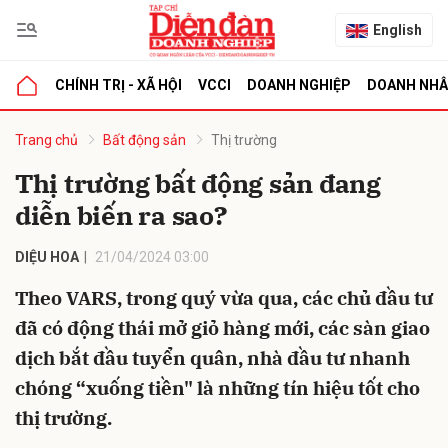
English
CHÍNH TRỊ - XÃ HỘI
VCCI
DOANH NGHIỆP
DOANH NH
bình luận
Trang chủ
Bất động sản
Thị trường
Thị trường bất động sản đang
diễn biến ra sao?
DIỆU HOA
21/04/2024 03:00
Theo VARS, trong quý vừa qua, các chủ đầu tư
đã có động thái mở giỏ hàng mới, các sàn giao
Hủy
G
dịch bắt đầu tuyển quân, nhà đầu tư nhanh
chóng “xuống tiền" là những tín hiệu tốt cho
thị trường.