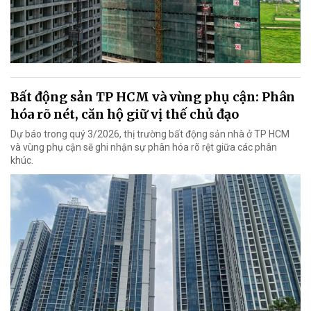
Bất động sản TP HCM và vùng phụ cận: Phân
hóa rõ nét, căn hộ giữ vị thế chủ đạo
Dự báo trong quý 3/2026, thị trường bất động sản nhà ở TP HCM
và vùng phụ cận sẽ ghi nhận sự phân hóa rõ rệt giữa các phân
khúc.