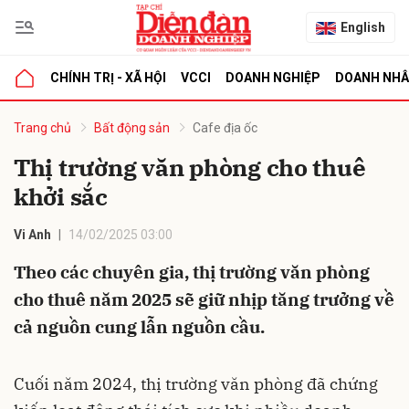
English
CHÍNH TRỊ - XÃ HỘI
VCCI
DOANH NGHIỆP
DOANH NH
bình luận
Trang chủ
Bất động sản
Cafe địa ốc
Thị trường văn phòng cho thuê
khởi sắc
Vi Anh
14/02/2025 03:00
Theo các chuyên gia, thị trường văn phòng
cho thuê năm 2025 sẽ giữ nhịp tăng trưởng về
Hủy
G
cả nguồn cung lẫn nguồn cầu.
Cuối năm 2024, thị trường văn phòng đã chứng