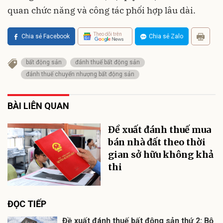
quan chức năng và công tác phối hợp lâu dài.
Theo dõi trên
Chia sẻ Facebook
Chia sẻ Zalo
bất động sản
đánh thuế bất động sản
đánh thuế chuyển nhượng bất động sản
BÀI LIÊN QUAN
Đề xuất đánh thuế mua
bán nhà đất theo thời
gian sở hữu không khả
thi
ĐỌC TIẾP
Đề xuất đánh thuế bất động sản thứ 2: Bộ