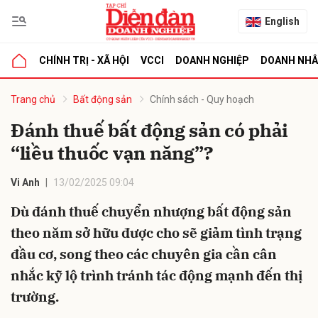
English
CHÍNH TRỊ - XÃ HỘI
VCCI
DOANH NGHIỆP
DOANH NH
bình luận
Trang chủ
Bất động sản
Chính sách - Quy hoạch
Đánh thuế bất động sản có phải
“liều thuốc vạn năng”?
Vi Anh
13/02/2025 09:04
Dù đánh thuế chuyển nhượng bất động sản
theo năm sở hữu được cho sẽ giảm tình trạng
Hủy
G
đầu cơ, song theo các chuyên gia cần cân
nhắc kỹ lộ trình tránh tác động mạnh đến thị
trường.