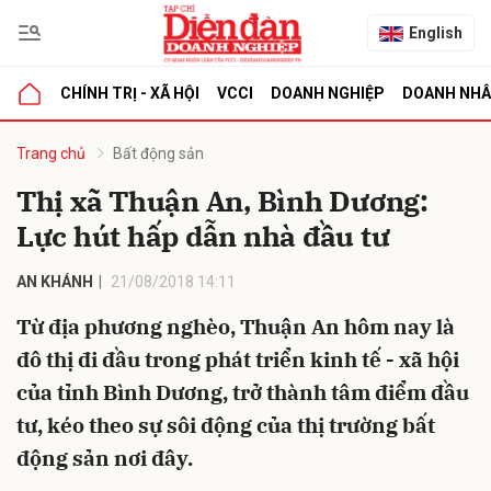
English
CHÍNH TRỊ - XÃ HỘI
VCCI
DOANH NGHIỆP
DOANH NH
bình luận
Trang chủ
Bất động sản
Thị xã Thuận An, Bình Dương:
Lực hút hấp dẫn nhà đầu tư
AN KHÁNH
21/08/2018 14:11
Từ địa phương nghèo, Thuận An hôm nay là
đô thị đi đầu trong phát triển kinh tế - xã hội
Hủy
G
của tỉnh Bình Dương, trở thành tâm điểm đầu
tư, kéo theo sự sôi động của thị trường bất
động sản nơi đây.