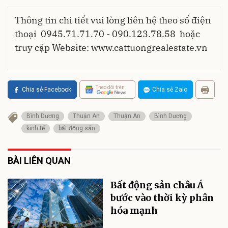
Thông tin chi tiết vui lòng liên hệ theo số điện
thoại 0945.71.71.70 - 090.123.78.58 hoặc
truy cập Website: www.
cattuongrealestate.vn
Theo dõi trên
Chia sẻ Facebook
Chia sẻ Zalo
Bình Dương
Thuận An
Thuận An
Bình Dương
kinh tế
bất động sản
BÀI LIÊN QUAN
Bất động sản châu Á
bước vào thời kỳ phân
hóa mạnh