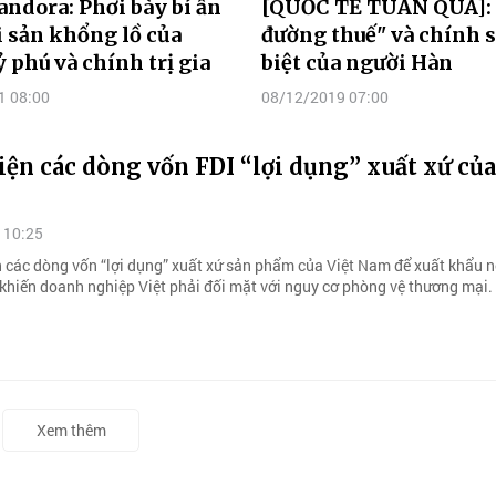
andora: Phơi bày bí ẩn
[QUỐC TẾ TUẦN QUA]:
i sản khổng lồ của
đường thuế" và chính 
ỷ phú và chính trị gia
biệt của người Hàn
1 08:00
08/12/2019 07:00
ện các dòng vốn FDI “lợi dụng” xuất xứ của
 10:25
n các dòng vốn “lợi dụng” xuất xứ sản phẩm của Việt Nam để xuất khẩu 
 khiến doanh nghiệp Việt phải đối mặt với nguy cơ phòng vệ thương mại.
Xem thêm