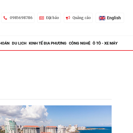
English
0985698786
Đặt báo
Quảng cáo
KHOÁN
DU LỊCH
KINH TẾ ĐỊA PHƯƠNG
CÔNG NGHỆ
Ô TÔ - XE MÁY