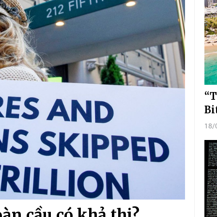
“T
Bi
18/
oàn cầu có khả thi?