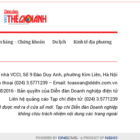
n hàng - Chứng khoán
Du lịch
Kinh tế địa phương
a nhà VCCI, Số 9 Đào Duy Anh, phường Kim Liên, Hà Nội
n thoại (024) 3.5771239 – Email: toasoan@dddn.com.vn
©2016 - Bản quyền của Diễn đàn Doanh nghiệp điện tử
Liên hệ quảng cáo Tạp chí điện tử: (024) 3.5771239
ẽ được mở ra ở cửa sổ mới. Tạp chí Diễn đàn Doanh nghiệp
không chịu trách nhiệm nội dung các trang ngoài
POWERED BY
- A PRODUCT OF
ONE
CMS
NEKO