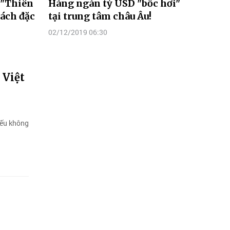
 "Thiên
Hàng ngàn tỷ USD "bốc hơi"
sách đặc
tại trung tâm châu Âu!
02/12/2019 06:30
 Việt
nếu không