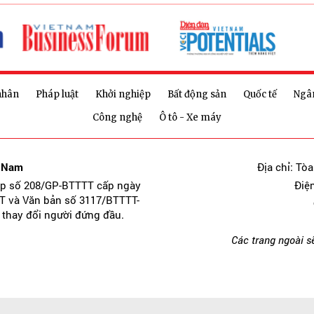
nhân
Pháp luật
Khởi nghiệp
Bất động sản
Quốc tế
Ngâ
Công nghệ
Ô tô - Xe máy
t Nam
Địa chỉ: Tò
ép số 208/GP-BTTTT cấp ngày
Điệ
T và Văn bản số 3117/BTTTT-
 thay đổi người đứng đầu.
Các trang ngoài s