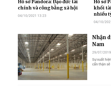
Hồ sơ Pandora: Đạo đức tài
Hồ sơ P
chính và công bằng xã hội
khối tà
nhiều t
04/10/2021 13:23
04/10/202
Nhận di
Nam
29/07/2019
Sự xuất hiệ
cẩn thận sẽ