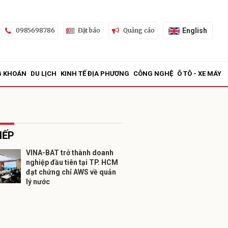
English
0985698786
Đặt báo
Quảng cáo
G KHOÁN
DU LỊCH
KINH TẾ ĐỊA PHƯƠNG
CÔNG NGHỆ
Ô TÔ - XE MÁY
IẾP
VINA-BAT trở thành doanh
nghiệp đầu tiên tại TP. HCM
ửi
đạt chứng chỉ AWS về quản
lý nước