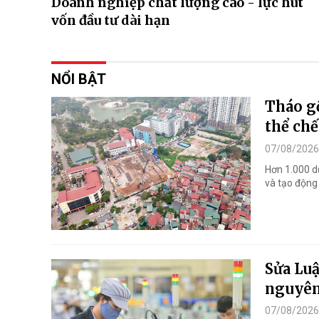
Doanh nghiệp chất lượng cao - lực hút
vốn đầu tư dài hạn
NỔI BẬT
Tháo gỡ
thể chế
07/08/2026
Hơn 1.000 d
và tạo động 
Sửa Luậ
nguyên
07/08/2026