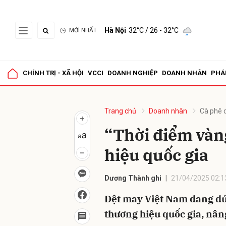
Hà Nội
32°C
/ 26 - 32°C
MỚI NHẤT
Gửi 
CHÍNH TRỊ - XÃ HỘI
VCCI
DOANH NGHIỆP
DOANH NHÂN
PHÁ
Trang chủ
Doanh nhân
Cà phê 
“Thời điểm vàn
hiệu quốc gia
Dương Thành ghi
21/04/2025 02:1
Dệt may Việt Nam đang đứn
thương hiệu quốc gia, nâng