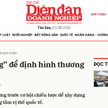
GIỚI THIỆU
bình luận
Thứ Sáu,
07/08/2026
P LUẬT
KHỞI NGHIỆP
BẤT ĐỘNG SẢN
QUỐC TẾ
NGÂN HÀNG - CHỨN
doanh nhân
g” để định hình thương
ĐỌC T
Hủy
G
3
g trước cơ hội chiến lược để xây dựng
 tầm vị thế quốc tế.