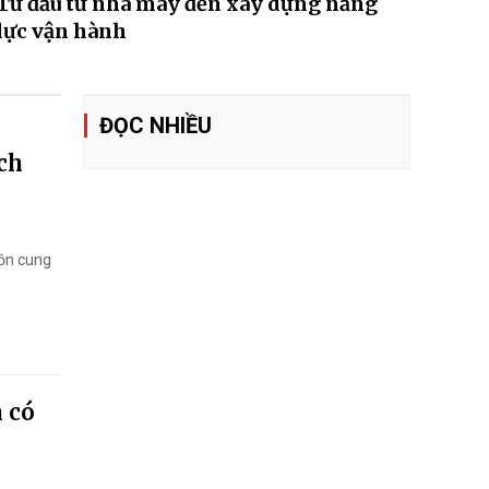
Từ đầu tư nhà máy đến xây dựng năng
lực vận hành
ĐỌC NHIỀU
ách
uồn cung
n có