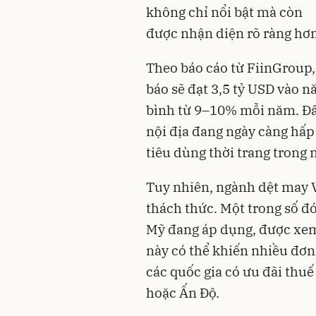
không chỉ nổi bật mà còn
được nhận diện rõ ràng hơn 
Theo báo cáo từ FiinGroup,
báo sẽ đạt 3,5 tỷ USD vào n
bình từ 9–10% mỗi năm. Đây
nội địa đang ngày càng hấp
tiêu dùng thời trang trong
Tuy nhiên, ngành dệt may V
thách thức. Một trong số đ
Mỹ đang áp dụng, được xem
này có thể khiến nhiều đơn
các quốc gia có ưu đãi thu
hoặc Ấn Độ.