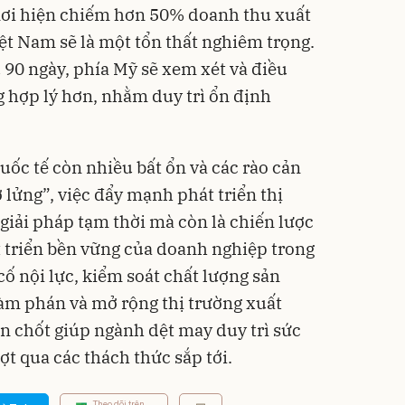
 nơi hiện chiếm hơn 50% doanh thu xuất
t Nam sẽ là một tổn thất nghiêm trọng.
 90 ngày, phía Mỹ sẽ xem xét và điều
 hợp lý hơn, nhằm duy trì ổn định
uốc tế còn nhiều bất ổn và các rào cản
 lửng”, việc đẩy mạnh phát triển thị
 giải pháp tạm thời mà còn là chiến lược
 triển bền vững của doanh nghiệp trong
cố nội lực, kiểm soát chất lượng sản
àm phán và mở rộng thị trường xuất
en chốt giúp ngành dệt may duy trì sức
t qua các thách thức sắp tới.
Theo dõi trên