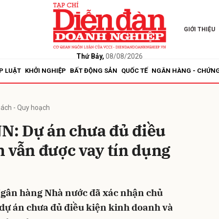
GIỚI THIỆU
bình luận
Thứ Bảy,
08/08/2026
P LUẬT
KHỞI NGHIỆP
BẤT ĐỘNG SẢN
QUỐC TẾ
NGÂN HÀNG - CHỨN
sách - Quy hoạch
: Dự án chưa đủ điều
 vẫn được vay tín dụng
Hủy
G
gân hàng Nhà nước đã xác nhận chủ
 dự án chưa đủ điều kiện kinh doanh và