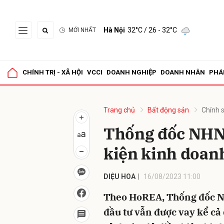
Hà Nội
32°C
/ 26 - 32°C
MỚI NHẤT
Gửi 
CHÍNH TRỊ - XÃ HỘI
VCCI
DOANH NGHIỆP
DOANH NHÂN
PHÁ
Trang chủ
Bất động sản
Chính 
Thống đốc NHNN
kiện kinh doanh
DIỆU HOA
16/08/2023 11:00
Theo HoREA, Thống đốc N
đầu tư vẫn được vay kể cả