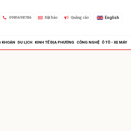
English
0985698786
Đặt báo
Quảng cáo
G KHOÁN
DU LỊCH
KINH TẾ ĐỊA PHƯƠNG
CÔNG NGHỆ
Ô TÔ - XE MÁY
ửi