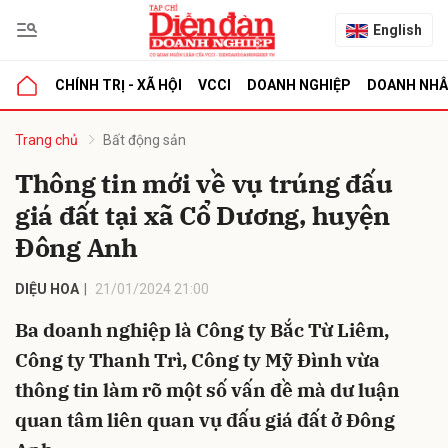
English
CHÍNH TRỊ - XÃ HỘI
VCCI
DOANH NGHIỆP
DOANH NH
bình luận
Trang chủ
Bất động sản
Thông tin mới về vụ trúng đấu
giá đất tại xã Cổ Dương, huyện
Đông Anh
DIỆU HOA
21/01/2024 21:00
Ba doanh nghiệp là Công ty Bắc Từ Liêm,
Hủy
G
Công ty Thanh Trì, Công ty Mỹ Đình vừa
thông tin làm rõ một số vấn đề mà dư luận
quan tâm liên quan vụ đấu giá đất ở Đông