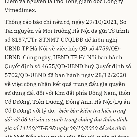
Liêm và nguyên là Phó Tổng giám đốc Công ty
Vimedimex.
Thông cáo báo chí nêu rõ, ngày 29/10/2021, Sở
Tài nguyên và Môi trường Hà Nội đã gửi Tờ trình
số 8137/TTr-STNMT-CCQLĐĐ để kiến nghị
UBND TP Hà Nội về việc hủy QĐ số 4759/QĐ-
UBND. Cùng ngày, UBND TP Hà Nội ban hành
Quyết định số 4655/QĐ-UBND huỷ Quyết định số
5702/QĐ-UBND đã ban hành ngày 28/12/2020
về việc công nhận kết quả trúng đấu giá quyền
sử dụng đất đối với khu đất phía Đông Nam, thôn
Cổ Dương, Tiên Dương, Đông Anh, Hà Nội (Dự án
Cổ Dương) với lý do:
"biên bản kiểm tra hiện trạng
đối với 06 tài sản so sánh trong chứng thư thẩm định
giá số 14120/CT-ĐGĐ ngày 09/10/2020 để xác định