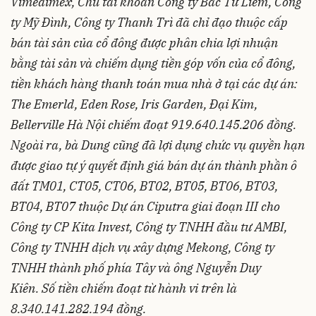
Vimedimex, Chủ tài khoản Công ty Bắc Từ Liêm, Công
ty Mỹ Đình, Công ty Thanh Trì đã chỉ đạo thuộc cấp
bán tài sản của cổ đông được phân chia lợi nhuận
bằng tài sản và chiếm dụng tiền góp vốn của cổ đông,
tiền khách hàng thanh toán mua nhà ở tại các dự án:
The Emerld, Eden Rose, Iris Garden, Đại Kim,
Bellerville Hà Nội chiếm đoạt 919.640.145.206 đồng.
Ngoài ra, bà Dung cũng đã lợi dụng chức vụ quyền hạn
được giao tự ý quyết định giá bán dự án thành phần ô
đất TM01, CT05, CT06, BT02, BT05, BT06, BT03,
BT04, BT07 thuộc Dự án Ciputra giai đoạn III cho
Công ty CP Kita Invest, Công ty TNHH đầu tư AMBI,
Công ty TNHH dịch vụ xây dựng Mekong, Công ty
TNHH thành phố phía Tây và ông Nguyễn Duy
Kiên.
Số tiền chiếm đoạt từ hành vi trên là
8.340.141.282.194 đồng.