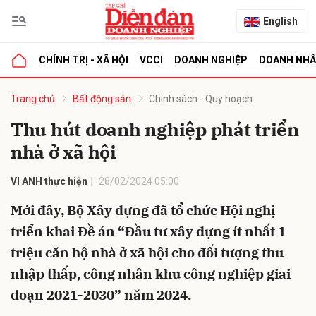
English
CHÍNH TRỊ - XÃ HỘI
VCCI
DOANH NGHIỆP
DOANH NH
bình luận
Trang chủ
Bất động sản
Chính sách - Quy hoạch
Thu hút doanh nghiệp phát triển
nhà ở xã hội
VI ANH thực hiện
28/02/2024 05:00
Mới đây, Bộ Xây dựng đã tổ chức Hội nghị
triển khai Đề án “Đầu tư xây dựng ít nhất 1
Hủy
G
triệu căn hộ nhà ở xã hội cho đối tượng thu
nhập thấp, công nhân khu công nghiệp giai
đoạn 2021-2030” năm 2024.