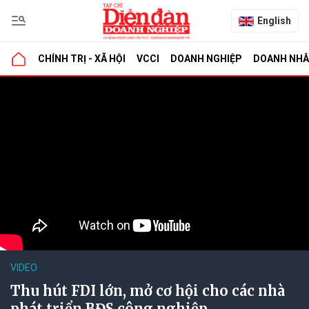
English
CHÍNH TRỊ - XÃ HỘI
VCCI
DOANH NGHIỆP
DOANH NH
VIDEO
Thu hút FDI lớn, mở cơ hội cho các nhà
phát triển BĐS công nghiệp