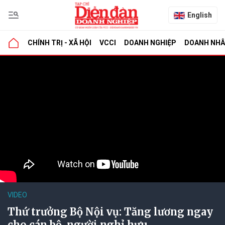
English
CHÍNH TRỊ - XÃ HỘI
VCCI
DOANH NGHIỆP
DOANH NH
VIDEO
Thứ trưởng Bộ Nội vụ: Tăng lương ngay
cho cán bộ, người nghỉ hưu