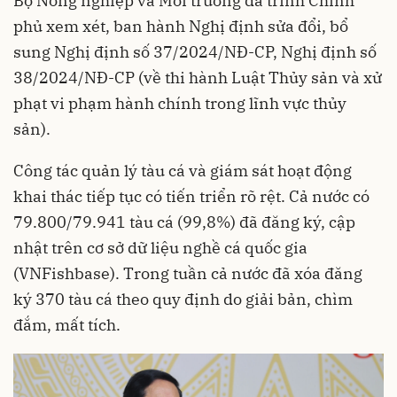
Bộ Nông nghiệp và Môi trường đã trình Chính
phủ xem xét, ban hành Nghị định sửa đổi, bổ
sung Nghị định số 37/2024/NĐ-CP, Nghị định số
38/2024/NĐ-CP (về thi hành Luật Thủy sản và xử
phạt vi phạm hành chính trong lĩnh vực thủy
sản).
Công tác quản lý tàu cá và giám sát hoạt động
khai thác tiếp tục có tiến triển rõ rệt. Cả nước có
79.800/79.941 tàu cá (99,8%) đã đăng ký, cập
nhật trên cơ sở dữ liệu nghề cá quốc gia
(VNFishbase). Trong tuần cả nước đã xóa đăng
ký 370 tàu cá theo quy định do giải bản, chìm
đắm, mất tích.