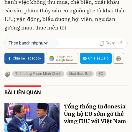
hành việc không thu mua, chế biến, xuất khẩu
các sản phẩm thủy sản có nguồn gốc từ khai thác
IUU; vận động, biểu dương hội viên, ngư dân
gương mẫu, thực hiện tốt.
Copy Link
Theo baochinhphu.vn
Theo dõi trên
Chia sẻ Facebook
Chia sẻ Zalo
Thủ tướng Phạm Minh Chính
khai thác IUU
EC
BÀI LIÊN QUAN
Tổng thống Indonesia:
Ủng hộ EU sớm gỡ thẻ
vàng IUU với Việt Nam