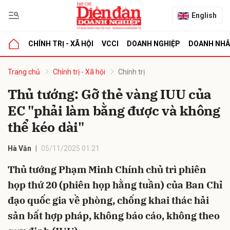
English
CHÍNH TRỊ - XÃ HỘI
VCCI
DOANH NGHIỆP
DOANH NH
bình luận
Trang chủ
Chính trị - Xã hội
Chính trị
Thủ tướng: Gỡ thẻ vàng IUU của
EC "phải làm bằng được và không
thể kéo dài"
Hà Văn
05/11/2025 01:21
Thủ tướng Phạm Minh Chính chủ trì phiên
Hủy
G
họp thứ 20 (phiên họp hằng tuần) của Ban Chỉ
đạo quốc gia về phòng, chống khai thác hải
sản bất hợp pháp, không báo cáo, không theo