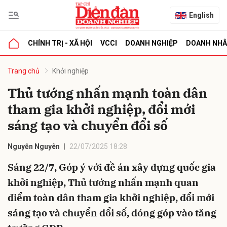
English
CHÍNH TRỊ - XÃ HỘI
VCCI
DOANH NGHIỆP
DOANH NH
bình luận
Trang chủ
Khởi nghiệp
Thủ tướng nhấn mạnh toàn dân
tham gia khởi nghiệp, đổi mới
sáng tạo và chuyển đổi số
Nguyễn Nguyên
22/07/2025 18:28
Sáng 22/7, Góp ý với đề án xây dựng quốc gia
Hủy
G
khởi nghiệp, Thủ tướng nhấn mạnh quan
điểm toàn dân tham gia khởi nghiệp, đổi mới
sáng tạo và chuyển đổi số, đóng góp vào tăng