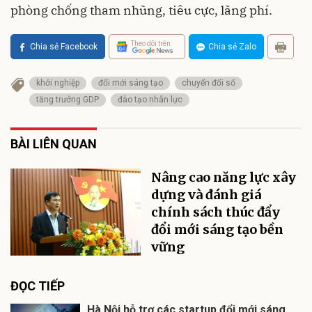
phòng chống tham nhũng, tiêu cực, lãng phí.
Theo dõi trên
Chia sẻ Facebook
Chia sẻ Zalo
khởi nghiệp
đổi mới sáng tạo
chuyển đổi số
tăng trưởng GDP
đào tạo nhân lực
BÀI LIÊN QUAN
Nâng cao năng lực xây
dựng và đánh giá
chính sách thúc đẩy
đổi mới sáng tạo bền
vững
ĐỌC TIẾP
Hà Nội hỗ trợ các startup đổi mới sáng