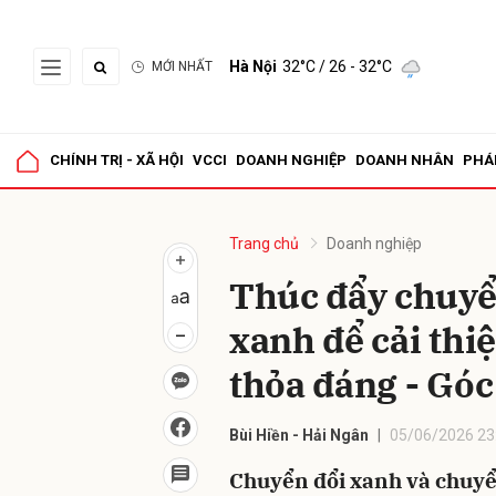
Hà Nội
32°C
/ 26 - 32°C
MỚI NHẤT
Gửi 
CHÍNH TRỊ - XÃ HỘI
VCCI
DOANH NGHIỆP
DOANH NHÂN
PHÁ
Trang chủ
Doanh nghiệp
Thúc đẩy chuyển
xanh để cải thi
thỏa đáng - Góc
Bùi Hiền - Hải Ngân
05/06/2026 23
Chuyển đổi xanh và chuyển