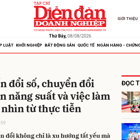
GIỚI THIỆU
bình luận
Thứ Bảy,
08/08/2026
P LUẬT
KHỞI NGHIỆP
BẤT ĐỘNG SẢN
QUỐC TẾ
NGÂN HÀNG - CHỨN
 đổi số, chuyển đổi
ĐỌC T
ện năng suất và việc làm
Hủy
G
 nhìn từ thực tiễn
:59
 đổi không chỉ là xu hướng tất yếu mà