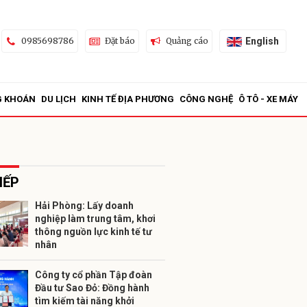
English
0985698786
Đặt báo
Quảng cáo
G KHOÁN
DU LỊCH
KINH TẾ ĐỊA PHƯƠNG
CÔNG NGHỆ
Ô TÔ - XE MÁY
IẾP
Hải Phòng: Lấy doanh
nghiệp làm trung tâm, khơi
ửi
thông nguồn lực kinh tế tư
nhân
Công ty cổ phần Tập đoàn
Đầu tư Sao Đỏ: Đồng hành
tìm kiếm tài năng khởi