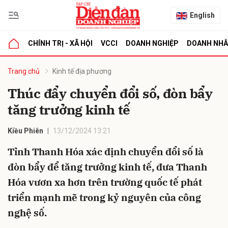
English
CHÍNH TRỊ - XÃ HỘI
VCCI
DOANH NGHIỆP
DOANH NH
bình luận
Trang chủ
Kinh tế địa phương
Thúc đẩy chuyển đổi số, đòn bẩy
tăng trưởng kinh tế
Kiều Phiên
13/12/2024 13:21
Tỉnh Thanh Hóa xác định chuyển đổi số là
đòn bẩy để tăng trưởng kinh tế, đưa Thanh
Hủy
G
Hóa vươn xa hơn trên trường quốc tế phát
triển mạnh mẽ trong kỷ nguyên của công
nghệ số.