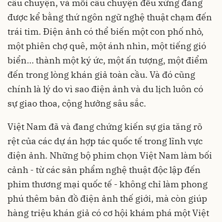
câu chuyện, và mỗi câu chuyện đều xứng đáng
được kể bằng thứ ngôn ngữ nghệ thuật chạm đến
trái tim. Điện ảnh có thể biến một con phố nhỏ,
một phiên chợ quê, một ánh nhìn, một tiếng gió
biển… thành một ký ức, một ấn tượng, một điểm
đến trong lòng khán giả toàn cầu. Và đó cũng
chính là lý do vì sao điện ảnh và du lịch luôn có
sự giao thoa, cộng hưởng sâu sắc.
Việt Nam đã và đang chứng kiến sự gia tăng rõ
rệt của các dự án hợp tác quốc tế trong lĩnh vực
điện ảnh. Những bộ phim chọn Việt Nam làm bối
cảnh - từ các sản phẩm nghệ thuật độc lập đến
phim thương mại quốc tế - không chỉ làm phong
phú thêm bản đồ điện ảnh thế giới, mà còn giúp
hàng triệu khán giả có cơ hội khám phá một Việt