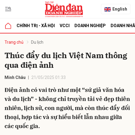
English
CHÍNH TRỊ - XÃ HỘI
VCCI
DOANH NGHIỆP
DOANH NH
bình luận
Trang chủ
Du lịch
Thúc đẩy du lịch Việt Nam thông
qua điện ảnh
Minh Châu
21/05/2025 01:33
Điện ảnh có vai trò như một “sứ giả văn hóa
và du lịch” - không chỉ truyền tải vẻ đẹp thiên
Hủy
G
nhiên, lịch sử, con người, mà còn thúc đẩy đối
thoại, hợp tác và sự hiểu biết lẫn nhau giữa
các quốc gia.