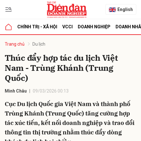
English
CHÍNH TRỊ - XÃ HỘI
VCCI
DOANH NGHIỆP
DOANH NH
bình luận
Trang chủ
Du lịch
Thúc đẩy hợp tác du lịch Việt
Nam - Trùng Khánh (Trung
Quốc)
Minh Châu
09/03/2026 00:13
Cục Du lịch Quốc gia Việt Nam và thành phố
Hủy
G
Trùng Khánh (Trung Quốc) tăng cường hợp
tác xúc tiến, kết nối doanh nghiệp và trao đổi
thông tin thị trường nhằm thúc đẩy dòng