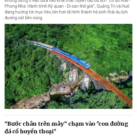
Không dừng ở việc đưa vào khai thác tuyến tàu du lịch “Cố đô Huế -
Phong Nha: Hành trình Kỳ quan - Di sản thế giới”, Quảng Trị và Huế
đang hướng tới mục tiêu lớn hơn là hình thành hệ sinh thái du lịch
đường sắt liên vùng.
“Bước chân trên mây” chạm vào "con đường
đá cổ huyền thoại"