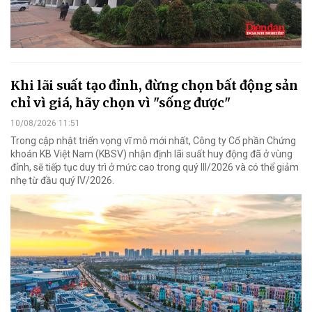
Khi lãi suất tạo đỉnh, đừng chọn bất động sản
chỉ vì giá, hãy chọn vì "sống được"
10/08/2026 11:51
Trong cập nhật triển vọng vĩ mô mới nhất, Công ty Cổ phần Chứng
khoán KB Việt Nam (KBSV) nhận định lãi suất huy động đã ở vùng
đỉnh, sẽ tiếp tục duy trì ở mức cao trong quý III/2026 và có thể giảm
nhẹ từ đầu quý IV/2026.