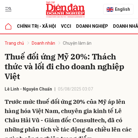
English
CHÍNH TRỊ - XÃ HỘI
VCCI
DOANH NGHIỆP
DOANH NH
bình luận
Trang chủ
Doanh nhân
Chuyện làm ăn
Thuế đối ứng Mỹ 20%: Thách
thức và lối đi cho doanh nghiệp
Việt
Lê Linh - Nguyễn Chuẩn
05/08/2025 03:07
Trước mức thuế đối ứng 20% của Mỹ áp lên
Hủy
G
hàng hóa Việt Nam, chuyên gia kinh tế Lê
Châu Hải Vũ - Giám đốc Consultech, đã có
những phân tích về tác động đa chiều lên các