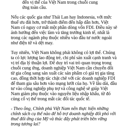
đến vị thế của Việt Nam trong chuỗi cung
ứng toàn cầu.
Nếu các quốc gia như Thái Lan hay Indonesia, với mức
thuế ưu đãi hơn, trở thành điểm đến hấp dẫn hơn, Việt
Nam có nguy cơ mất một phần dòng vốn FDI. Điều này sẽ
ảnh hưởng đến việc làm và tăng trưởng kinh tế, nhất là
trong các ngành phụ thuộc nhiều vào đầu tư nước ngoài
như điện tử và dệt may.
Tuy nhiên, Việt Nam không phải không có lợi thế. Chúng
ta có lực lượng lao động trẻ, chi phí sản xuất cạnh tranh và
vị trí địa lý thuận lợi. Để duy trì vai trò quan trọng trong
chuỗi cung ứng, doanh nghiệp Việt Nam cần chuyển đổi
từ gia công sang sản xuất các sản phẩm có giá trị gia tăng
cao, đồng thời hợp tác chặt chẽ với các doanh nghiệp FDI
để tham gia sâu hơn vào mạng lưới của họ. Về lâu dài, đầu
tư vào công nghiệp phụ trợ và công nghệ sẽ giúp Việt
Nam giảm phụ thuộc vào nguyên liệu nhập khẩu, từ đó
củng cố vị thế trong mắt các đối tác quốc tế.
- Theo ông, Chính phủ Việt Nam nên thực hiện những
chính sách cụ thể nào để hỗ trợ doanh nghiệp đối phó với
thuế đối ứng của Mỹ và thúc đẩy phát triển bền vững
trong tương lai?