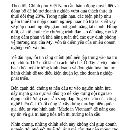
Theo tôi, Chính phủ Việt Nam cần hành động quyết liệt và
đồng bộ để hỗ trợ doanh nghiệp vượt qua thách thức từ
thuế đối ứng 20%. Trong ngắn hạn, các biện pháp như
giảm thuế thu nhập doanh nghiệp hoặc hỗ trợ lãi suất vay
sẽ giúp doanh nghiệp giảm bớt gánh nặng tài chính. Đồng
thời, cần tổ chức các chương trình đào tạo để nâng cao kỹ
năng đàm phán và khả năng tuân thủ các quy định phòng
vệ thương mại của Mỹ, vốn là điểm yếu của nhiều doanh
nghiệp vừa và nhỏ.
Về dài hạn, tôi tin rằng chính phủ nên tập trung vào ba trụ
cột chính: Thứ nhất là cải cách thể chế. Ở đây là việc minh
bạch hóa môi trường kinh doanh và đơn giản hóa thủ tục
hành chính để tạo điều kiện thuận lợi cho doanh nghiệp
phát triển.
Bên cạnh đó, chúng ta nên đầu tư vào nguồn nhân lực,
đẩy mạnh giáo dục và đào tạo để xây dựng đội ngũ lao
động chất lượng cao, sẵn sàng đáp ứng yêu cầu của công
nghệ hiện đại. Cuối cùng là xây dựng thương hiệu quốc
gia, đầu tư vào hình ảnh “Made in Vietnam” để nâng cao
uy tín và giá trị hàng hóa trên thị trường toàn cầu.
Nhìn chung, những chính sách này không chỉ giúp doanh
nghiệp đối phó với thuế đối ứng mà còn đặt nền móng cho