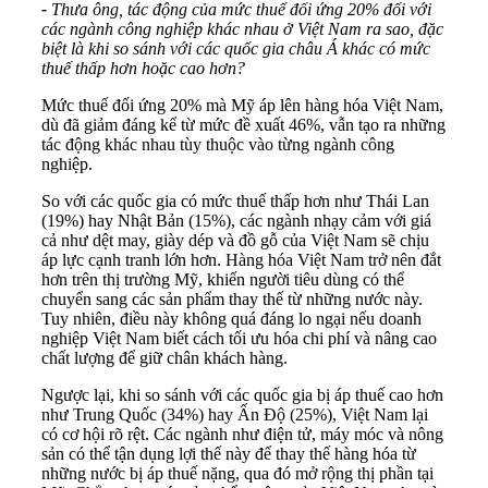
-
Thưa ông, tác động của mức thuế đối ứng 20% đối với
các ngành công nghiệp khác nhau ở Việt Nam ra sao, đặc
biệt là khi so sánh với các quốc gia châu Á khác có mức
thuế thấp hơn hoặc cao hơn?
Mức thuế đối ứng 20% mà Mỹ áp lên hàng hóa Việt Nam,
dù đã giảm đáng kể từ mức đề xuất 46%, vẫn tạo ra những
tác động khác nhau tùy thuộc vào từng ngành công
nghiệp.
So với các quốc gia có mức thuế thấp hơn như Thái Lan
(19%) hay Nhật Bản (15%), các ngành nhạy cảm với giá
cả như dệt may, giày dép và đồ gỗ của Việt Nam sẽ chịu
áp lực cạnh tranh lớn hơn. Hàng hóa Việt Nam trở nên đắt
hơn trên thị trường Mỹ, khiến người tiêu dùng có thể
chuyển sang các sản phẩm thay thế từ những nước này.
Tuy nhiên, điều này không quá đáng lo ngại nếu doanh
nghiệp Việt Nam biết cách tối ưu hóa chi phí và nâng cao
chất lượng để giữ chân khách hàng.
Ngược lại, khi so sánh với các quốc gia bị áp thuế cao hơn
như Trung Quốc (34%) hay Ấn Độ (25%), Việt Nam lại
có cơ hội rõ rệt. Các ngành như điện tử, máy móc và nông
sản có thể tận dụng lợi thế này để thay thế hàng hóa từ
những nước bị áp thuế nặng, qua đó mở rộng thị phần tại