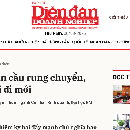
GIỚI THIỆU
bình luận
Thứ Năm,
06/08/2026
P LUẬT
KHỞI NGHIỆP
BẤT ĐỘNG SẢN
QUỐC TẾ
NGÂN HÀNG - CHỨN
 điểm
n cầu rung chuyển,
ĐỌC T
i đi mới
Hủy
G
iệm nhóm ngành Cử nhân Kinh doanh, Đại học RMIT
hiệm kỳ hai đẩy mạnh chủ nghĩa bảo