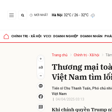
Hà Nội
32°C
/ 26 - 32°C
MỚI NHẤT
Gửi 
CHÍNH TRỊ - XÃ HỘI
VCCI
DOANH NGHIỆP
DOANH NHÂN
PHÁ
Trang chủ
Chính trị - Xã hội
Tâm
Thương mại toà
Việt Nam tìm lố
Tiến sĩ Chu Thanh Tuấn, Phó chủ nh
Việt Nam
04/04/2025 03:13
Khi chính quyền Trump n