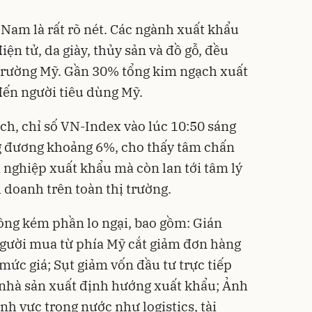
 Nam là rất rõ nét. Các ngành xuất khẩu
iện tử, da giày, thủy sản và đồ gỗ, đều
 trường Mỹ. Gần 30% tổng kim ngạch xuất
ến người tiêu dùng Mỹ.
ch, chỉ số VN-Index vào lúc 10:50 sáng
g đương khoảng 6%, cho thấy tâm chấn
 nghiệp xuất khẩu mà còn lan tới tâm lý
 doanh trên toàn thị trường.
ông kém phần lo ngại, bao gồm: Gián
người mua từ phía Mỹ cắt giảm đơn hàng
mức giá; Sụt giảm vốn đầu tư trực tiếp
c nhà sản xuất định hướng xuất khẩu; Ảnh
nh vực trong nước như logistics, tài