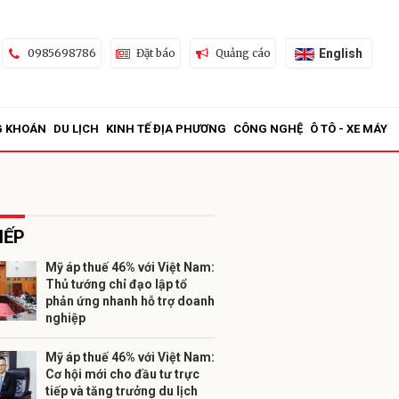
English
0985698786
Đặt báo
Quảng cáo
G KHOÁN
DU LỊCH
KINH TẾ ĐỊA PHƯƠNG
CÔNG NGHỆ
Ô TÔ - XE MÁY
IẾP
Mỹ áp thuế 46% với Việt Nam:
Thủ tướng chỉ đạo lập tổ
ửi
phản ứng nhanh hỗ trợ doanh
nghiệp
Mỹ áp thuế 46% với Việt Nam:
Cơ hội mới cho đầu tư trực
tiếp và tăng trưởng du lịch